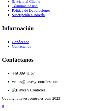
Servicio al Cliente
Términos de uso
Política de Devoluciones
Suscripción a Boletín
Información
Conócenos
Contáctanos
Contáctanos
449 389 41 67
ventas@llavesycontroles.com
Copyright llavesycontroles.com 2023
0