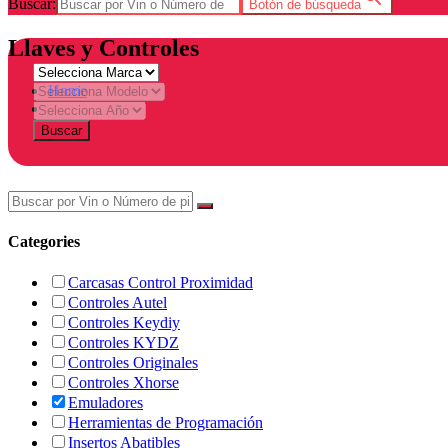
Buscar:
Botón de búsqueda
Llaves y Controles
Home
Tienda
Buscar
Categories
Carcasas Control Proximidad
Controles Autel
Controles Keydiy
Controles KYDZ
Controles Originales
Controles Xhorse
Emuladores
Herramientas de Programación
Insertos Abatibles