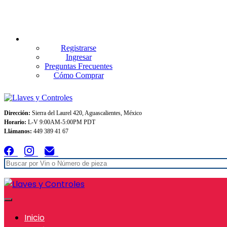
Envios GRATIS A TODO MEXICO en pedidos superiores $999
Registrarse
Ingresar
Preguntas Frecuentes
Cómo Comprar
Dirección:
Sierra del Laurel 420, Aguascalientes, México
Horario:
L-V 9:00AM-5:00PM PDT
Llámanos:
449 389 41 67
Inicio