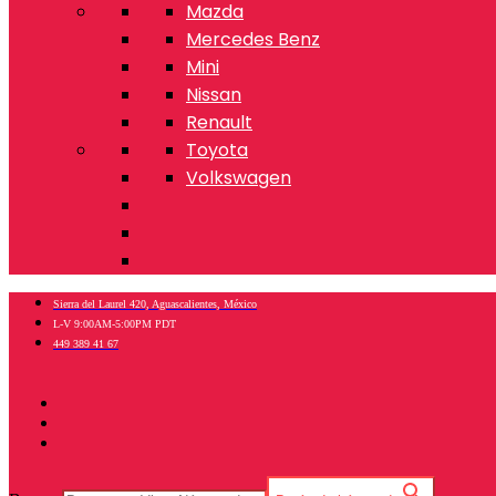
Mazda
Mercedes Benz
Mini
Nissan
Renault
Toyota
Volkswagen
Sierra del Laurel 420, Aguascalientes, México
L-V 9:00AM-5:00PM PDT
449 389 41 67