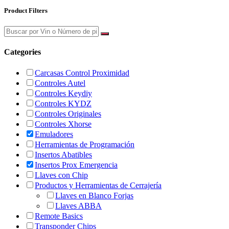
Product Filters
Categories
Carcasas Control Proximidad
Controles Autel
Controles Keydiy
Controles KYDZ
Controles Originales
Controles Xhorse
Emuladores
Herramientas de Programación
Insertos Abatibles
Insertos Prox Emergencia
Llaves con Chip
Productos y Herramientas de Cerrajería
Llaves en Blanco Forjas
Llaves ABBA
Remote Basics
Transponder Chips