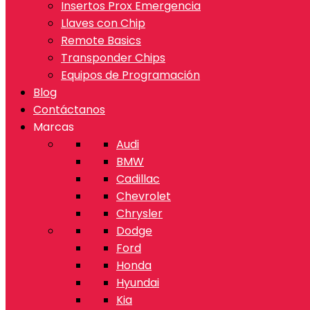
Insertos Prox Emergencia
Llaves con Chip
Remote Basics
Transponder Chips
Equipos de Programación
Blog
Contáctanos
Marcas
Audi
BMW
Cadillac
Chevrolet
Chrysler
Dodge
Ford
Honda
Hyundai
Kia