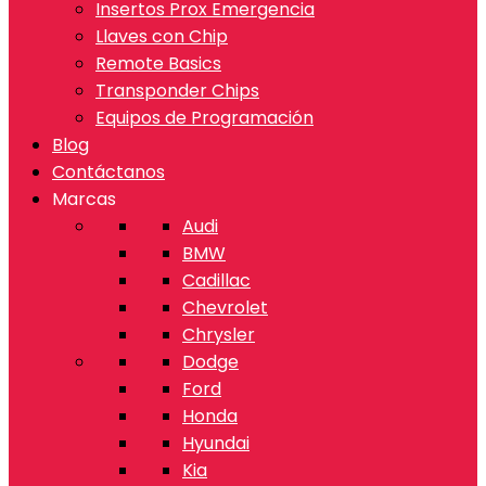
Insertos Prox Emergencia
Llaves con Chip
Remote Basics
Transponder Chips
Equipos de Programación
Blog
Contáctanos
Marcas
Audi
BMW
Cadillac
Chevrolet
Chrysler
Dodge
Ford
Honda
Hyundai
Kia