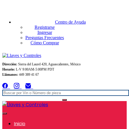
Envios GRATIS A TODO MEXICO en pedidos superiores $999
Centro de Ayuda
Registrarse
Ingresar
Preguntas Frecuentes
Cómo Comprar
Dirección:
Sierra del Laurel 420, Aguascalientes, México
Horario:
L-V 9:00AM-5:00PM PDT
Llámanos:
449 389 41 67
Inicio