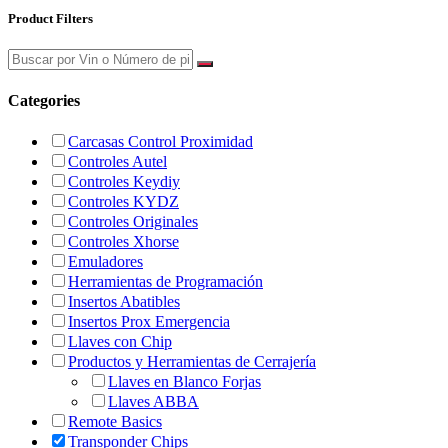
Product Filters
Categories
Carcasas Control Proximidad
Controles Autel
Controles Keydiy
Controles KYDZ
Controles Originales
Controles Xhorse
Emuladores
Herramientas de Programación
Insertos Abatibles
Insertos Prox Emergencia
Llaves con Chip
Productos y Herramientas de Cerrajería
Llaves en Blanco Forjas
Llaves ABBA
Remote Basics
Transponder Chips