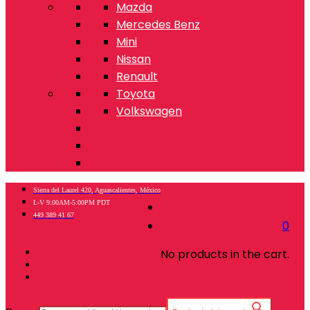
Mazda
Mercedes Benz
Mini
Nissan
Renault
Toyota
Volkswagen
Sierra del Laurel 420, Aguascalientes, México
L-V 9:00AM-5:00PM PDT
449 389 41 67
0
No products in the cart.