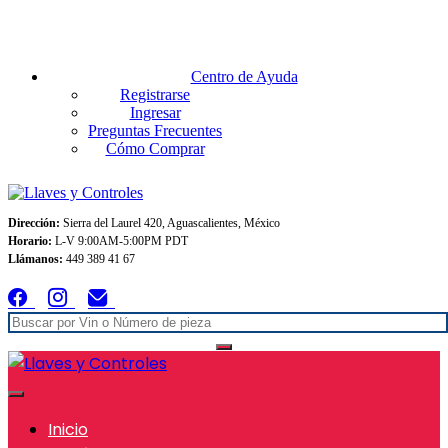
Envios GRATIS A TODO MEXICO en pedidos superiores $999
Centro de Ayuda
Registrarse
Ingresar
Preguntas Frecuentes
Cómo Comprar
Dirección:
Sierra del Laurel 420, Aguascalientes, México
Horario:
L-V 9:00AM-5:00PM PDT
Llámanos:
449 389 41 67
Inicio