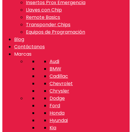
Insertos Prox Emergencia
Llaves con Chip
Remote Basics
Transponder Chips
Equipos de Programación
Blog
Contáctanos
Marcas
Audi
BMW
Cadillac
Chevrolet
Chrysler
Dodge
Ford
Honda
Hyundai
Kia