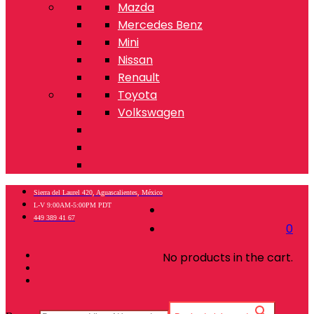
Mazda
Mercedes Benz
Mini
Nissan
Renault
Toyota
Volkswagen
Sierra del Laurel 420, Aguascalientes, México
L-V 9:00AM-5:00PM PDT
449 389 41 67
0
No products in the cart.