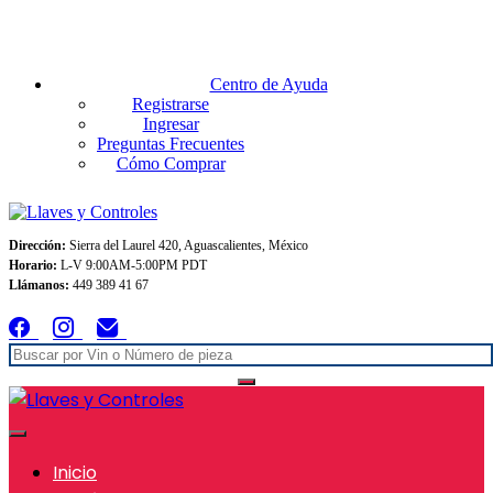
Envios GRATIS A TODO MEXICO en pedidos superiores $999
Centro de Ayuda
Registrarse
Ingresar
Preguntas Frecuentes
Cómo Comprar
Dirección:
Sierra del Laurel 420, Aguascalientes, México
Horario:
L-V 9:00AM-5:00PM PDT
Llámanos:
449 389 41 67
Inicio