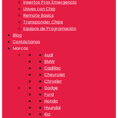
Insertos Prox Emergencia
Llaves con Chip
Remote Basics
Transponder Chips
Equipos de Programación
Blog
Contáctanos
Marcas
Audi
BMW
Cadillac
Chevrolet
Chrysler
Dodge
Ford
Honda
Hyundai
Kia