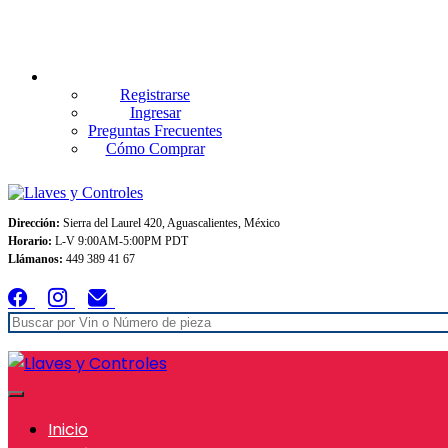
Envios GRATIS A TODO MEXICO en pedidos superiores $999
Registrarse
Ingresar
Preguntas Frecuentes
Cómo Comprar
Dirección:
Sierra del Laurel 420, Aguascalientes, México
Horario:
L-V 9:00AM-5:00PM PDT
Llámanos:
449 389 41 67
Inicio