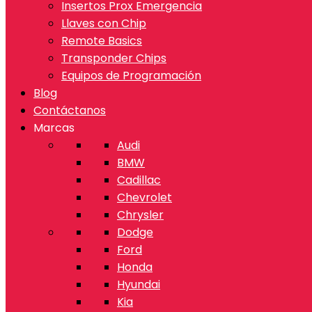
Insertos Prox Emergencia
Llaves con Chip
Remote Basics
Transponder Chips
Equipos de Programación
Blog
Contáctanos
Marcas
Audi
BMW
Cadillac
Chevrolet
Chrysler
Dodge
Ford
Honda
Hyundai
Kia