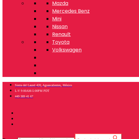
Mazda
Mercedes Benz
Mini
Nissan
Renault
Toyota
Volkswagen
Sierra del Laurel 420, Aguascalientes, México
L-V 9:00AM-5:00PM PDT
449 389 41 67