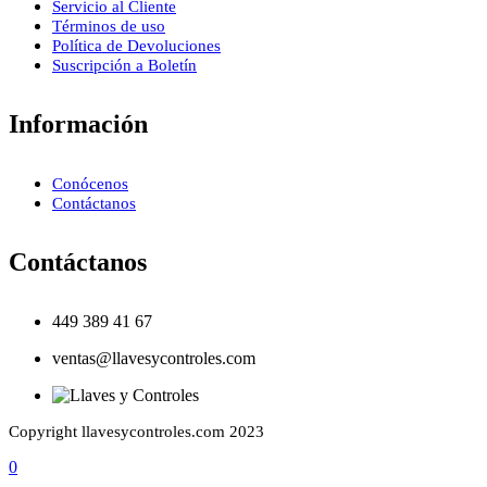
Servicio al Cliente
Términos de uso
Política de Devoluciones
Suscripción a Boletín
Información
Conócenos
Contáctanos
Contáctanos
449 389 41 67
ventas@llavesycontroles.com
Copyright llavesycontroles.com 2023
0