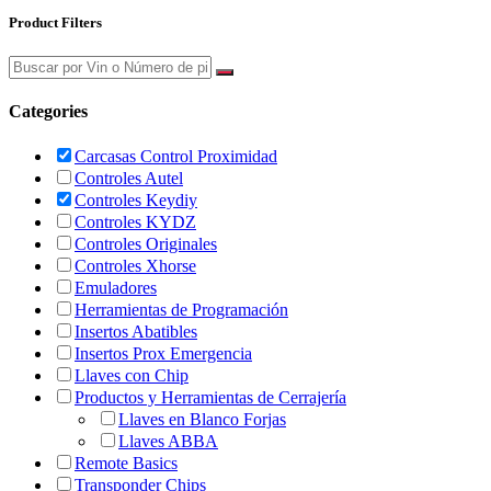
Product Filters
Categories
Carcasas Control Proximidad
Controles Autel
Controles Keydiy
Controles KYDZ
Controles Originales
Controles Xhorse
Emuladores
Herramientas de Programación
Insertos Abatibles
Insertos Prox Emergencia
Llaves con Chip
Productos y Herramientas de Cerrajería
Llaves en Blanco Forjas
Llaves ABBA
Remote Basics
Transponder Chips