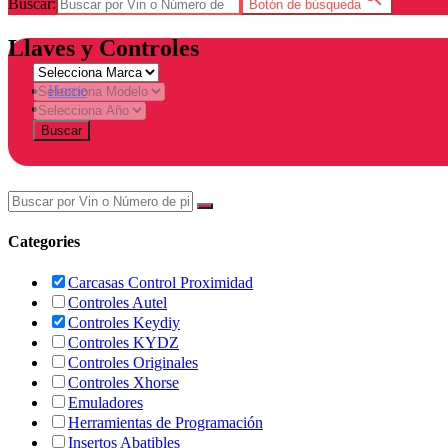
Buscar:
Botón de búsqueda
Llaves y Controles
Home
Tienda
Buscar
Categories
Carcasas Control Proximidad
Controles Autel
Controles Keydiy
Controles KYDZ
Controles Originales
Controles Xhorse
Emuladores
Herramientas de Programación
Insertos Abatibles