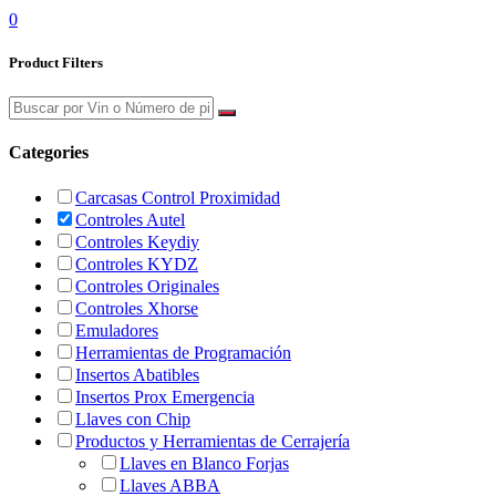
0
Product Filters
Categories
Carcasas Control Proximidad
Controles Autel
Controles Keydiy
Controles KYDZ
Controles Originales
Controles Xhorse
Emuladores
Herramientas de Programación
Insertos Abatibles
Insertos Prox Emergencia
Llaves con Chip
Productos y Herramientas de Cerrajería
Llaves en Blanco Forjas
Llaves ABBA