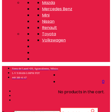
Mazda
Mercedes Benz
Mini
Nissan
Renault
Toyota
Volkswagen
Sierra del Laurel 420, Aguascalientes, México
L-V 9:00AM-5:00PM PDT
449 389 41 67
0
No products in the cart.