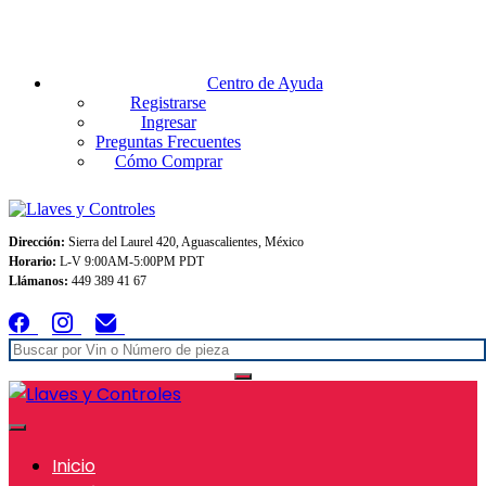
Envios GRATIS A TODO MEXICO en pedidos superiores $999
Centro de Ayuda
Registrarse
Ingresar
Preguntas Frecuentes
Cómo Comprar
Dirección:
Sierra del Laurel 420, Aguascalientes, México
Horario:
L-V 9:00AM-5:00PM PDT
Llámanos:
449 389 41 67
Inicio