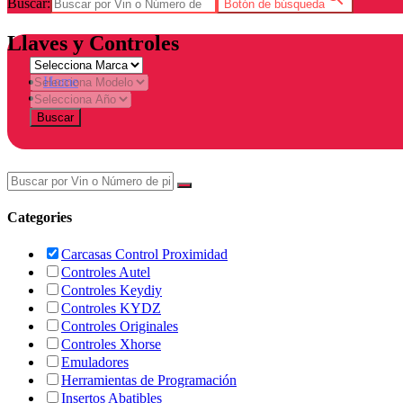
Buscar:
Botón de búsqueda
Llaves y Controles
Home
Tienda
Buscar
Categories
Carcasas Control Proximidad
Controles Autel
Controles Keydiy
Controles KYDZ
Controles Originales
Controles Xhorse
Emuladores
Herramientas de Programación
Insertos Abatibles