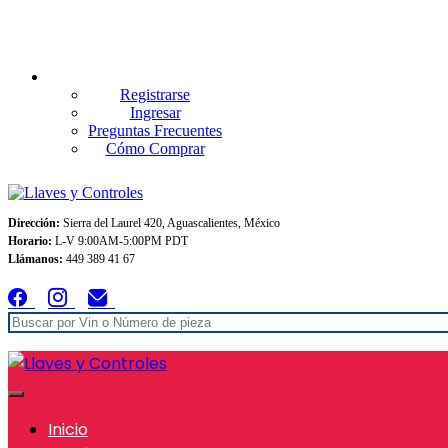
Envios GRATIS A TODO MEXICO en pedidos superiores $999
Registrarse
Ingresar
Preguntas Frecuentes
Cómo Comprar
Dirección:
Sierra del Laurel 420, Aguascalientes, México
Horario:
L-V 9:00AM-5:00PM PDT
Llámanos:
449 389 41 67
Inicio