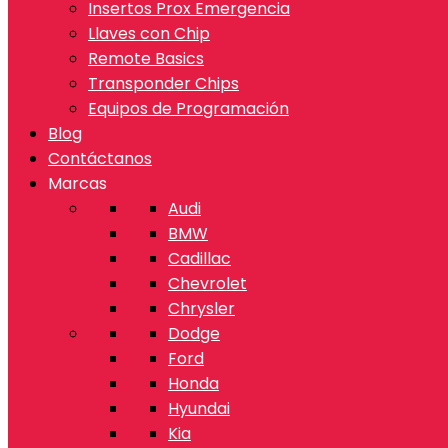
Insertos Prox Emergencia
Llaves con Chip
Remote Basics
Transponder Chips
Equipos de Programación
Blog
Contáctanos
Marcas
Audi
BMW
Cadillac
Chevrolet
Chrysler
Dodge
Ford
Honda
Hyundai
Kia