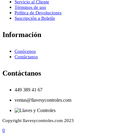
Servicio al Cliente
Términos de uso
Política de Devoluciones
Suscripción a Boletín
Información
Conócenos
Contáctanos
Contáctanos
449 389 41 67
ventas@llavesycontroles.com
Copyright llavesycontroles.com 2023
0