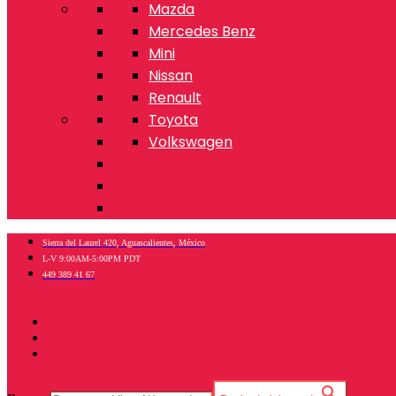
Mazda
Mercedes Benz
Mini
Nissan
Renault
Toyota
Volkswagen
Sierra del Laurel 420, Aguascalientes, México
L-V 9:00AM-5:00PM PDT
449 389 41 67