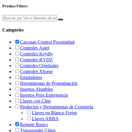
Product Filters
Categories
Carcasas Control Proximidad
Controles Autel
Controles Keydiy
Controles KYDZ
Controles Originales
Controles Xhorse
Emuladores
Herramientas de Programación
Insertos Abatibles
Insertos Prox Emergencia
Llaves con Chip
Productos y Herramientas de Cerrajería
Llaves en Blanco Forjas
Llaves ABBA
Remote Basics
Transponder Chips