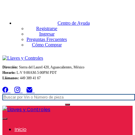
Envios GRATIS A TODO MEXICO en pedidos superiores $999
Centro de Ayuda
Registrarse
Ingresar
Preguntas Frecuentes
Cómo Comprar
Dirección:
Sierra del Laurel 420, Aguascalientes, México
Horario:
L-V 9:00AM-5:00PM PDT
Llámanos:
449 389 41 67
Inicio