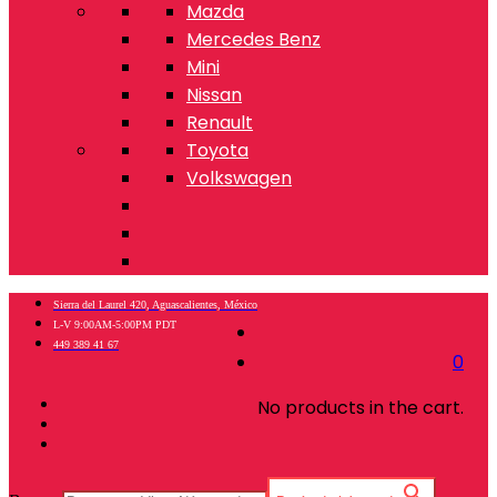
Mazda
Mercedes Benz
Mini
Nissan
Renault
Toyota
Volkswagen
Sierra del Laurel 420, Aguascalientes, México
L-V 9:00AM-5:00PM PDT
449 389 41 67
0
No products in the cart.