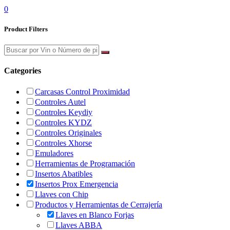
0
Product Filters
Categories
Carcasas Control Proximidad
Controles Autel
Controles Keydiy
Controles KYDZ
Controles Originales
Controles Xhorse
Emuladores
Herramientas de Programación
Insertos Abatibles
Insertos Prox Emergencia
Llaves con Chip
Productos y Herramientas de Cerrajería
Llaves en Blanco Forjas
Llaves ABBA