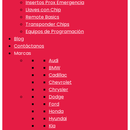
Insertos Prox Emergencia
Llaves con Chip
Remote Basics
Transponder Chips
Equipos de Programación
Blog
Contáctanos
Marcas
Audi
BMW
Cadillac
Chevrolet
Chrysler
Dodge
Ford
Honda
Hyundai
Kia