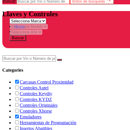
Buscar:
Botón de búsqueda
Llaves y Controles
Home
Tienda
Buscar
Categories
Carcasas Control Proximidad
Controles Autel
Controles Keydiy
Controles KYDZ
Controles Originales
Controles Xhorse
Emuladores
Herramientas de Programación
Insertos Abatibles