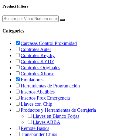
Product Filters
Categories
Carcasas Control Proximidad
Controles Autel
Controles Keydiy
Controles KYDZ
Controles Originales
Controles Xhorse
Emuladores
Herramientas de Programación
Insertos Abatibles
Insertos Prox Emergencia
Llaves con Chip
Productos y Herramientas de Cerrajería
Llaves en Blanco Forjas
Llaves ABBA
Remote Basics
Transponder Chips