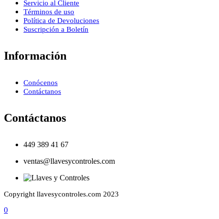
Servicio al Cliente
Términos de uso
Política de Devoluciones
Suscripción a Boletín
Información
Conócenos
Contáctanos
Contáctanos
449 389 41 67
ventas@llavesycontroles.com
Copyright llavesycontroles.com 2023
0