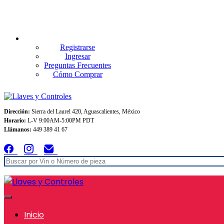
Envios GRATIS A TODO MEXICO en pedidos superiores $999
Registrarse
Ingresar
Preguntas Frecuentes
Cómo Comprar
Dirección:
Sierra del Laurel 420, Aguascalientes, México
Horario:
L-V 9:00AM-5:00PM PDT
Llámanos:
449 389 41 67
Inicio