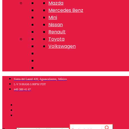
Mazda
Mercedes Benz
Mini
Nissan
Renault
Toyota
Volkswagen
Sierra del Laurel 420, Aguascalientes, México
L-V 9:00AM-5:00PM PDT
449 389 41 67