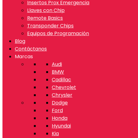
Insertos Prox Emergencia
Llaves con Chip
Remote Basics
Transponder Chips
Equipos de Programación
Blog
Contáctanos
Marcas
Audi
BMW
Cadillac
Chevrolet
Chrysler
Dodge
Ford
Honda
Hyundai
Kia