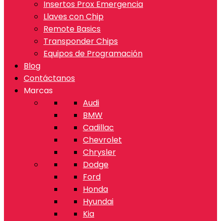
Insertos Prox Emergencia
Llaves con Chip
Remote Basics
Transponder Chips
Equipos de Programación
Blog
Contáctanos
Marcas
Audi
BMW
Cadillac
Chevrolet
Chrysler
Dodge
Ford
Honda
Hyundai
Kia