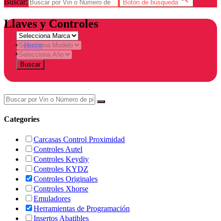
Buscar:
Botón de búsqueda
Llaves y Controles
Home
Tienda
Buscar
Categories
Carcasas Control Proximidad
Controles Autel
Controles Keydiy
Controles KYDZ
Controles Originales
Controles Xhorse
Emuladores
Herramientas de Programación
Insertos Abatibles