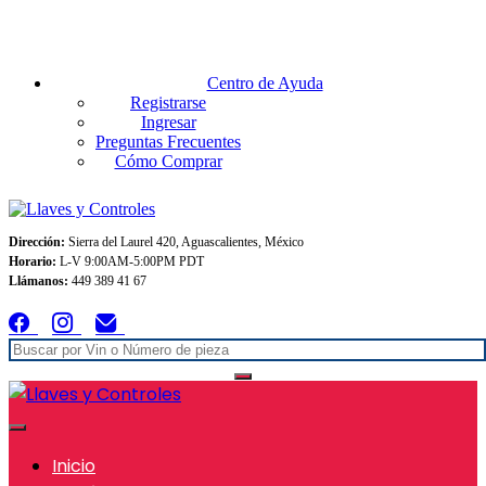
Envios GRATIS A TODO MEXICO en pedidos superiores $999
Centro de Ayuda
Registrarse
Ingresar
Preguntas Frecuentes
Cómo Comprar
Dirección:
Sierra del Laurel 420, Aguascalientes, México
Horario:
L-V 9:00AM-5:00PM PDT
Llámanos:
449 389 41 67
Inicio