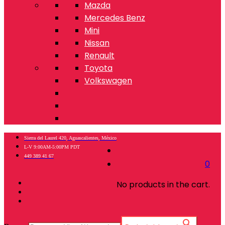
Mazda
Mercedes Benz
Mini
Nissan
Renault
Toyota
Volkswagen
Sierra del Laurel 420, Aguascalientes, México
L-V 9:00AM-5:00PM PDT
449 389 41 67
0
No products in the cart.