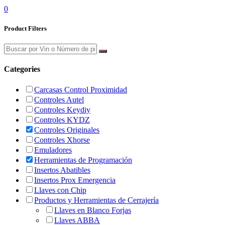
0
Product Filters
Categories
Carcasas Control Proximidad
Controles Autel
Controles Keydiy
Controles KYDZ
Controles Originales
Controles Xhorse
Emuladores
Herramientas de Programación
Insertos Abatibles
Insertos Prox Emergencia
Llaves con Chip
Productos y Herramientas de Cerrajería
Llaves en Blanco Forjas
Llaves ABBA