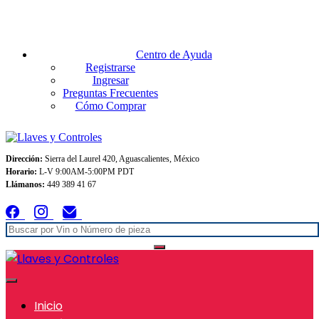
Envios GRATIS A TODO MEXICO en pedidos superiores $999
Centro de Ayuda
Registrarse
Ingresar
Preguntas Frecuentes
Cómo Comprar
Dirección:
Sierra del Laurel 420, Aguascalientes, México
Horario:
L-V 9:00AM-5:00PM PDT
Llámanos:
449 389 41 67
Inicio