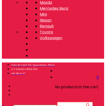
Mazda
Mercedes Benz
Mini
Nissan
Renault
Toyota
Volkswagen
Sierra del Laurel 420, Aguascalientes, México
L-V 9:00AM-5:00PM PDT
449 389 41 67
0
No products in the cart.