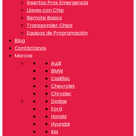
Insertos Prox Emergencia
Llaves con Chip
Remote Basics
Transponder Chips
Equipos de Programación
Blog
Contáctanos
Marcas
Audi
BMW
Cadillac
Chevrolet
Chrysler
Dodge
Ford
Honda
Hyundai
Kia