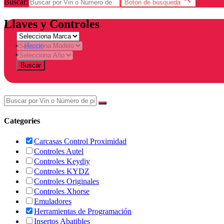
Buscar:
Botón de búsqueda
Llaves y Controles
Home
Tienda
Buscar
Categories
Carcasas Control Proximidad
Controles Autel
Controles Keydiy
Controles KYDZ
Controles Originales
Controles Xhorse
Emuladores
Herramientas de Programación
Insertos Abatibles