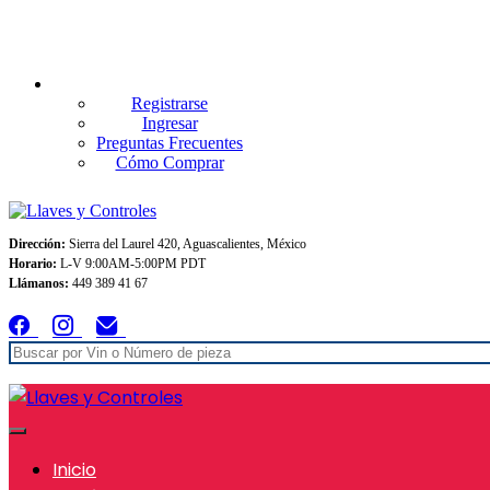
Envios GRATIS A TODO MEXICO en pedidos superiores $999
Registrarse
Ingresar
Preguntas Frecuentes
Cómo Comprar
Dirección:
Sierra del Laurel 420, Aguascalientes, México
Horario:
L-V 9:00AM-5:00PM PDT
Llámanos:
449 389 41 67
Inicio