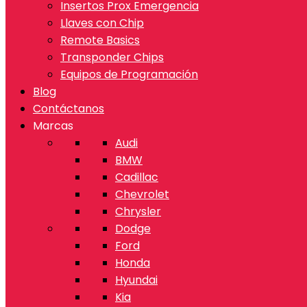
Insertos Prox Emergencia
Llaves con Chip
Remote Basics
Transponder Chips
Equipos de Programación
Blog
Contáctanos
Marcas
Audi
BMW
Cadillac
Chevrolet
Chrysler
Dodge
Ford
Honda
Hyundai
Kia