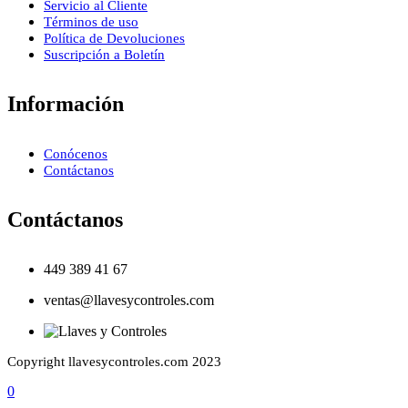
Servicio al Cliente
Términos de uso
Política de Devoluciones
Suscripción a Boletín
Información
Conócenos
Contáctanos
Contáctanos
449 389 41 67
ventas@llavesycontroles.com
Copyright llavesycontroles.com 2023
0