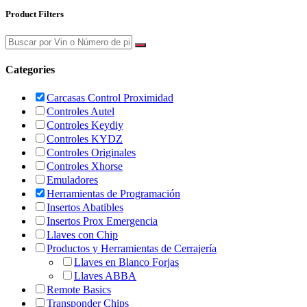
Product Filters
Categories
Carcasas Control Proximidad
Controles Autel
Controles Keydiy
Controles KYDZ
Controles Originales
Controles Xhorse
Emuladores
Herramientas de Programación
Insertos Abatibles
Insertos Prox Emergencia
Llaves con Chip
Productos y Herramientas de Cerrajería
Llaves en Blanco Forjas
Llaves ABBA
Remote Basics
Transponder Chips