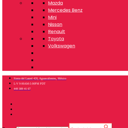
Mazda
Mercedes Benz
Mini
Nissan
Renault
Toyota
Volkswagen
Sierra del Laurel 420, Aguascalientes, México
L-V 9:00AM-5:00PM PDT
449 389 41 67