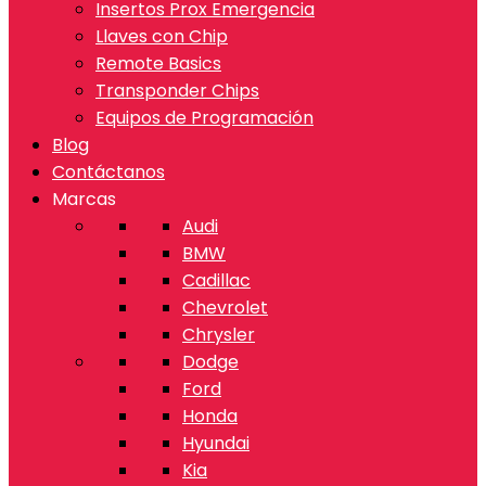
Insertos Prox Emergencia
Llaves con Chip
Remote Basics
Transponder Chips
Equipos de Programación
Blog
Contáctanos
Marcas
Audi
BMW
Cadillac
Chevrolet
Chrysler
Dodge
Ford
Honda
Hyundai
Kia