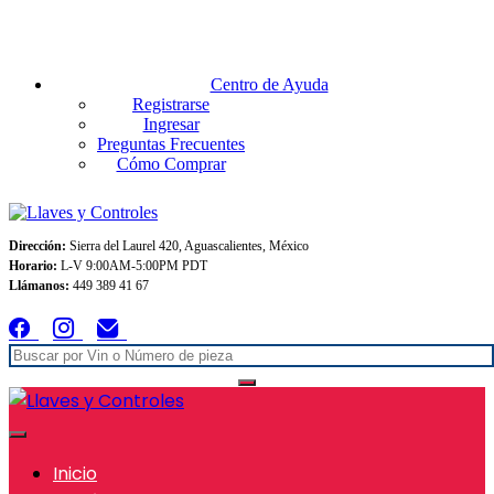
Envios GRATIS A TODO MEXICO en pedidos superiores $999
Centro de Ayuda
Registrarse
Ingresar
Preguntas Frecuentes
Cómo Comprar
Dirección:
Sierra del Laurel 420, Aguascalientes, México
Horario:
L-V 9:00AM-5:00PM PDT
Llámanos:
449 389 41 67
Inicio