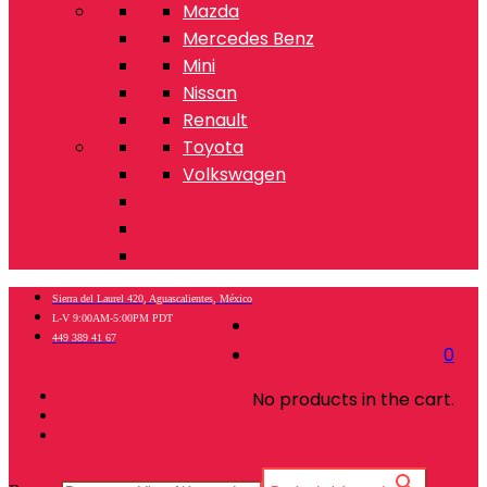
Mazda
Mercedes Benz
Mini
Nissan
Renault
Toyota
Volkswagen
Sierra del Laurel 420, Aguascalientes, México
L-V 9:00AM-5:00PM PDT
449 389 41 67
0
No products in the cart.