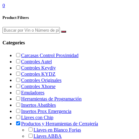
0
Product Filters
Categories
Carcasas Control Proximidad
Controles Autel
Controles Keydiy
Controles KYDZ
Controles Originales
Controles Xhorse
Emuladores
Herramientas de Programación
Insertos Abatibles
Insertos Prox Emergencia
Llaves con Chip
Productos y Herramientas de Cerrajería
Llaves en Blanco Forjas
Llaves ABBA