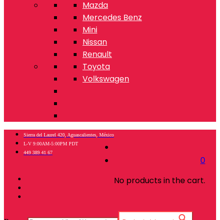
Mazda
Mercedes Benz
Mini
Nissan
Renault
Toyota
Volkswagen
Sierra del Laurel 420, Aguascalientes, México
L-V 9:00AM-5:00PM PDT
449 389 41 67
0
No products in the cart.