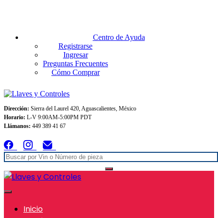
Envios GRATIS A TODO MEXICO en pedidos superiores $999
Centro de Ayuda
Registrarse
Ingresar
Preguntas Frecuentes
Cómo Comprar
Dirección:
Sierra del Laurel 420, Aguascalientes, México
Horario:
L-V 9:00AM-5:00PM PDT
Llámanos:
449 389 41 67
Inicio