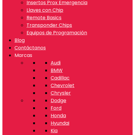
Insertos Prox Emergencia
Llaves con Chip
Remote Basics
Transponder Chips
Equipos de Programación
Blog
Contáctanos
Marcas
Audi
BMW
Cadillac
Chevrolet
Chrysler
Dodge
Ford
Honda
Hyundai
Kia