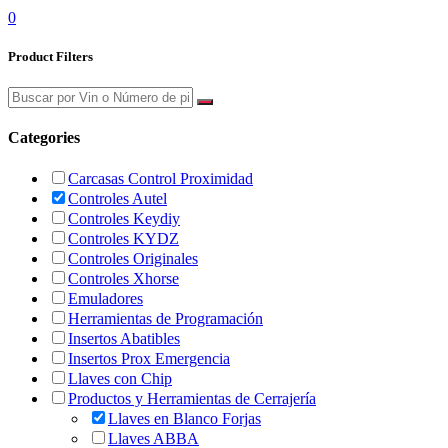
0
Product Filters
Categories
Carcasas Control Proximidad
Controles Autel
Controles Keydiy
Controles KYDZ
Controles Originales
Controles Xhorse
Emuladores
Herramientas de Programación
Insertos Abatibles
Insertos Prox Emergencia
Llaves con Chip
Productos y Herramientas de Cerrajería
Llaves en Blanco Forjas
Llaves ABBA