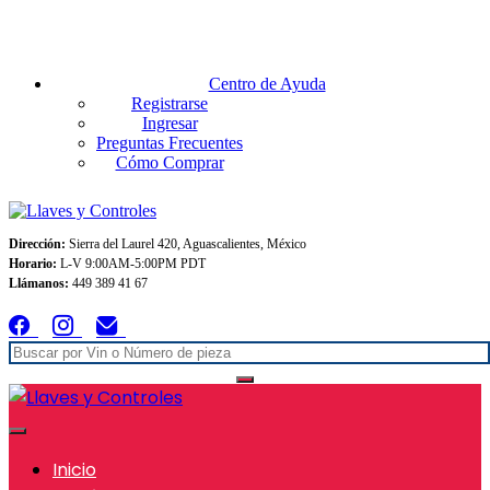
Envios GRATIS A TODO MEXICO en pedidos superiores $999
Centro de Ayuda
Registrarse
Ingresar
Preguntas Frecuentes
Cómo Comprar
Dirección:
Sierra del Laurel 420, Aguascalientes, México
Horario:
L-V 9:00AM-5:00PM PDT
Llámanos:
449 389 41 67
Inicio