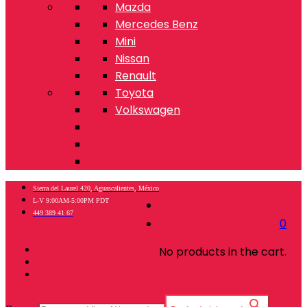
Mazda
Mercedes Benz
Mini
Nissan
Renault
Toyota
Volkswagen
Sierra del Laurel 420, Aguascalientes, México
L-V 9:00AM-5:00PM PDT
449 389 41 67
0
No products in the cart.