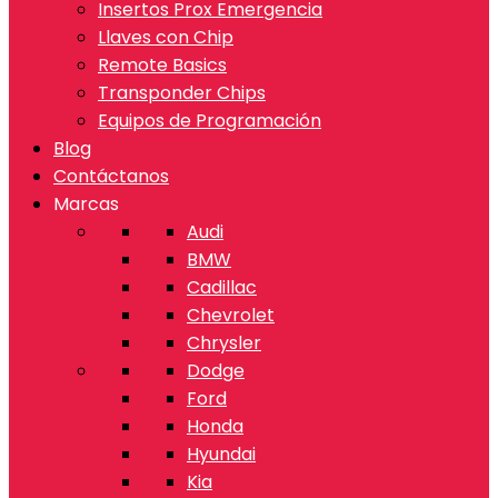
Insertos Prox Emergencia
Llaves con Chip
Remote Basics
Transponder Chips
Equipos de Programación
Blog
Contáctanos
Marcas
Audi
BMW
Cadillac
Chevrolet
Chrysler
Dodge
Ford
Honda
Hyundai
Kia