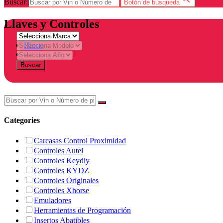
Buscar:
Botón de búsqueda
Llaves y Controles
Home
Tienda
Buscar
Categories
Carcasas Control Proximidad
Controles Autel
Controles Keydiy
Controles KYDZ
Controles Originales
Controles Xhorse
Emuladores
Herramientas de Programación
Insertos Abatibles