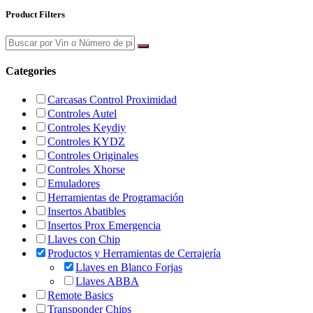
Product Filters
Categories
Carcasas Control Proximidad
Controles Autel
Controles Keydiy
Controles KYDZ
Controles Originales
Controles Xhorse
Emuladores
Herramientas de Programación
Insertos Abatibles
Insertos Prox Emergencia
Llaves con Chip
Productos y Herramientas de Cerrajería
Llaves en Blanco Forjas
Llaves ABBA
Remote Basics
Transponder Chips