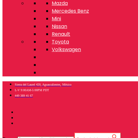
Mazda
Mercedes Benz
Mini
Nissan
Renault
Toyota
Volkswagen
Sierra del Laurel 420, Aguascalientes, México
L-V 9:00AM-5:00PM PDT
449 389 41 67