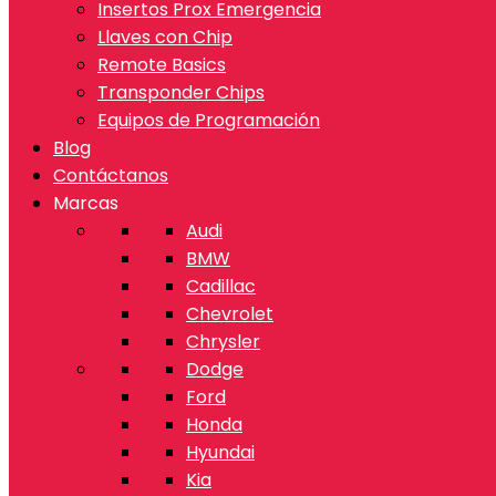
Insertos Prox Emergencia
Llaves con Chip
Remote Basics
Transponder Chips
Equipos de Programación
Blog
Contáctanos
Marcas
Audi
BMW
Cadillac
Chevrolet
Chrysler
Dodge
Ford
Honda
Hyundai
Kia