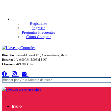
Envios GRATIS A TODO MEXICO en pedidos superiores $999
Registrarse
Ingresar
Preguntas Frecuentes
Cómo Comprar
Dirección:
Sierra del Laurel 420, Aguascalientes, México
Horario:
L-V 9:00AM-5:00PM PDT
Llámanos:
449 389 41 67
Inicio