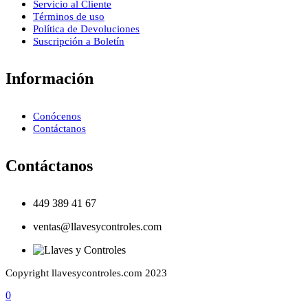
Servicio al Cliente
Términos de uso
Política de Devoluciones
Suscripción a Boletín
Información
Conócenos
Contáctanos
Contáctanos
449 389 41 67
ventas@llavesycontroles.com
Copyright llavesycontroles.com 2023
0