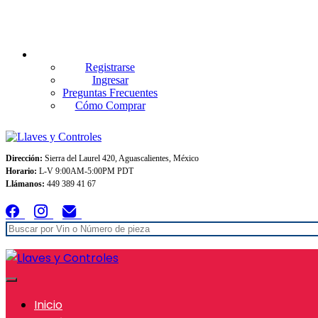
Envios GRATIS A TODO MEXICO en pedidos superiores $999
Registrarse
Ingresar
Preguntas Frecuentes
Cómo Comprar
Dirección:
Sierra del Laurel 420, Aguascalientes, México
Horario:
L-V 9:00AM-5:00PM PDT
Llámanos:
449 389 41 67
Inicio