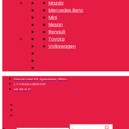
Mazda
Mercedes Benz
Mini
Nissan
Renault
Toyota
Volkswagen
Sierra del Laurel 420, Aguascalientes, México
L-V 9:00AM-5:00PM PDT
449 389 41 67