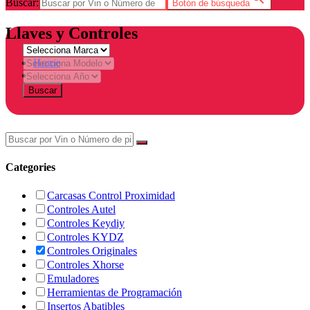
Buscar:
Botón de búsqueda
Llaves y Controles
Home
Tienda
Buscar
Categories
Carcasas Control Proximidad
Controles Autel
Controles Keydiy
Controles KYDZ
Controles Originales
Controles Xhorse
Emuladores
Herramientas de Programación
Insertos Abatibles