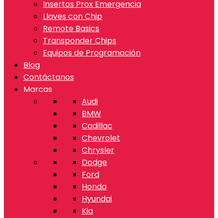
Insertos Prox Emergencia
Llaves con Chip
Remote Basics
Transponder Chips
Equipos de Programación
Blog
Contáctanos
Marcas
Audi
BMW
Cadillac
Chevrolet
Chrysler
Dodge
Ford
Honda
Hyundai
Kia