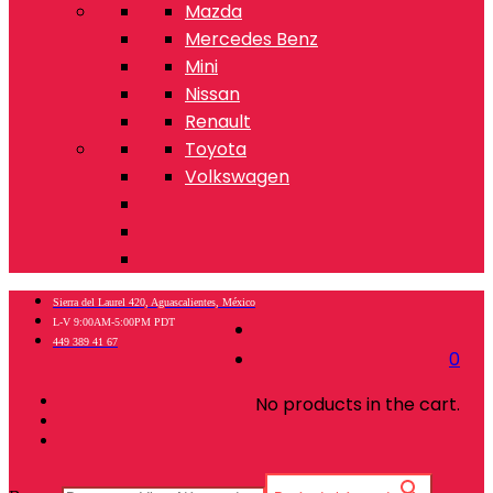
Mazda
Mercedes Benz
Mini
Nissan
Renault
Toyota
Volkswagen
Sierra del Laurel 420, Aguascalientes, México
L-V 9:00AM-5:00PM PDT
449 389 41 67
0
No products in the cart.