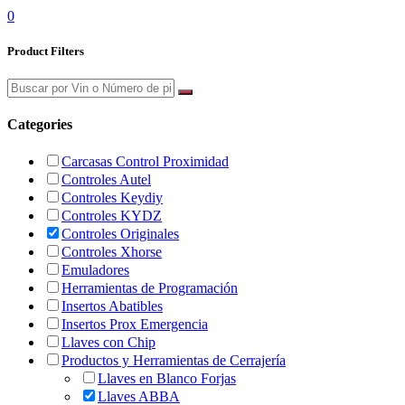
0
Product Filters
Categories
Carcasas Control Proximidad
Controles Autel
Controles Keydiy
Controles KYDZ
Controles Originales
Controles Xhorse
Emuladores
Herramientas de Programación
Insertos Abatibles
Insertos Prox Emergencia
Llaves con Chip
Productos y Herramientas de Cerrajería
Llaves en Blanco Forjas
Llaves ABBA