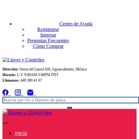
Envios GRATIS A TODO MEXICO en pedidos superiores $999
Centro de Ayuda
Registrarse
Ingresar
Preguntas Frecuentes
Cómo Comprar
Dirección:
Sierra del Laurel 420, Aguascalientes, México
Horario:
L-V 9:00AM-5:00PM PDT
Llámanos:
449 389 41 67
Inicio