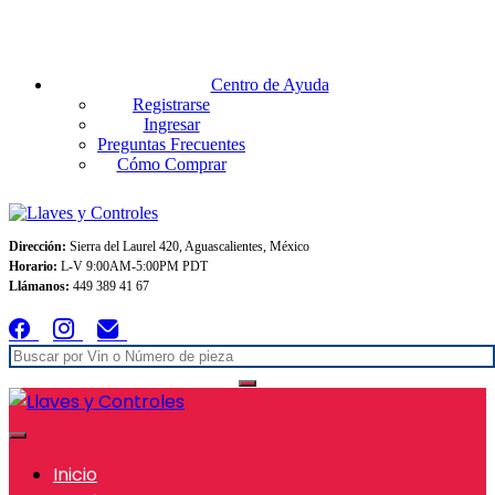
Envios GRATIS A TODO MEXICO en pedidos superiores $999
Centro de Ayuda
Registrarse
Ingresar
Preguntas Frecuentes
Cómo Comprar
Dirección:
Sierra del Laurel 420, Aguascalientes, México
Horario:
L-V 9:00AM-5:00PM PDT
Llámanos:
449 389 41 67
Inicio