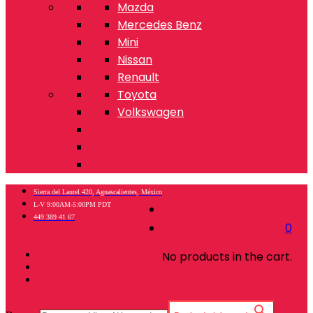
Mazda
Mercedes Benz
Mini
Nissan
Renault
Toyota
Volkswagen
Sierra del Laurel 420, Aguascalientes, México
L-V 9:00AM-5:00PM PDT
449 389 41 67
0
No products in the cart.