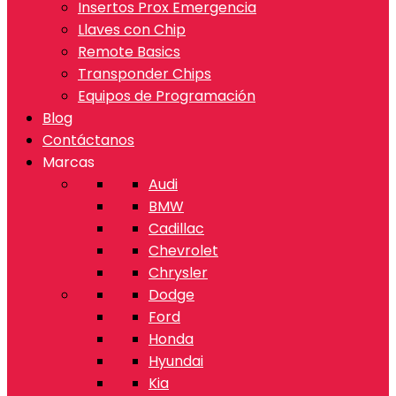
Insertos Prox Emergencia
Llaves con Chip
Remote Basics
Transponder Chips
Equipos de Programación
Blog
Contáctanos
Marcas
Audi
BMW
Cadillac
Chevrolet
Chrysler
Dodge
Ford
Honda
Hyundai
Kia