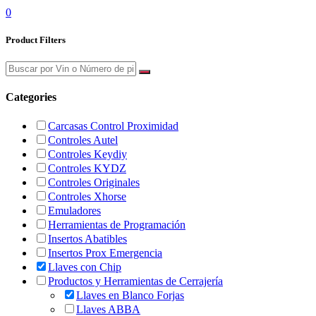
0
Product Filters
Categories
Carcasas Control Proximidad
Controles Autel
Controles Keydiy
Controles KYDZ
Controles Originales
Controles Xhorse
Emuladores
Herramientas de Programación
Insertos Abatibles
Insertos Prox Emergencia
Llaves con Chip
Productos y Herramientas de Cerrajería
Llaves en Blanco Forjas
Llaves ABBA