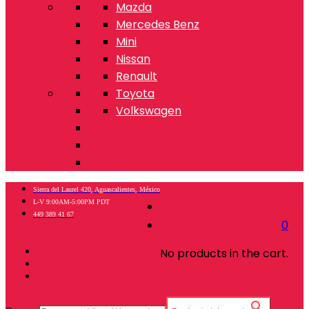
Mazda
Mercedes Benz
Mini
Nissan
Renault
Toyota
Volkswagen
Sierra del Laurel 420, Aguascalientes, México
L-V 9:00AM-5:00PM PDT
449 389 41 67
0
No products in the cart.