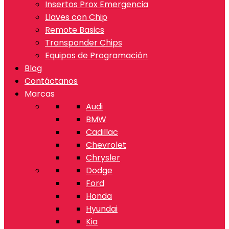
Insertos Prox Emergencia
Llaves con Chip
Remote Basics
Transponder Chips
Equipos de Programación
Blog
Contáctanos
Marcas
Audi
BMW
Cadillac
Chevrolet
Chrysler
Dodge
Ford
Honda
Hyundai
Kia