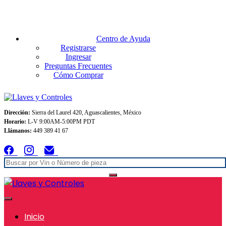
Envios GRATIS A TODO MEXICO en pedidos superiores $999
Centro de Ayuda
Registrarse
Ingresar
Preguntas Frecuentes
Cómo Comprar
Dirección:
Sierra del Laurel 420, Aguascalientes, México
Horario:
L-V 9:00AM-5:00PM PDT
Llámanos:
449 389 41 67
Inicio