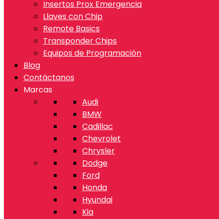
Insertos Prox Emergencia
Llaves con Chip
Remote Basics
Transponder Chips
Equipos de Programación
Blog
Contáctanos
Marcas
Audi
BMW
Cadillac
Chevrolet
Chrysler
Dodge
Ford
Honda
Hyundai
Kia