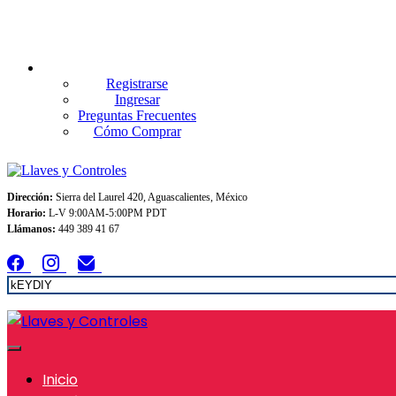
Envios GRATIS A TODO MEXICO en pedidos superiores $999
Registrarse
Ingresar
Preguntas Frecuentes
Cómo Comprar
Dirección:
Sierra del Laurel 420, Aguascalientes, México
Horario:
L-V 9:00AM-5:00PM PDT
Llámanos:
449 389 41 67
Inicio