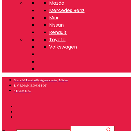
Mazda
Mercedes Benz
Mini
Nissan
Renault
Toyota
Volkswagen
Sierra del Laurel 420, Aguascalientes, México
L-V 9:00AM-5:00PM PDT
449 389 41 67