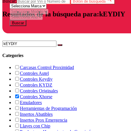
Buscar:
Botón de búsqueda
Resultados de la búsqueda para:kEYDIY
Buscar
Categories
Carcasas Control Proximidad
Controles Autel
Controles Keydiy
Controles KYDZ
Controles Originales
Controles Xhorse
Emuladores
Herramientas de Programación
Insertos Abatibles
Insertos Prox Emergencia
Llaves con Chip