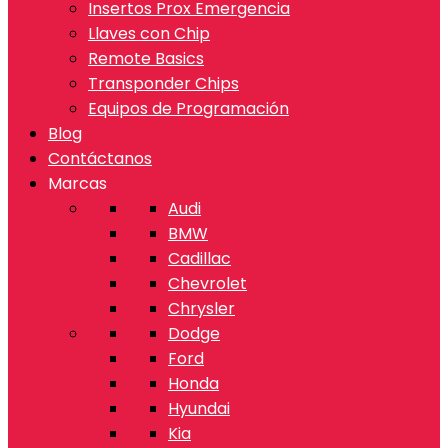
Insertos Prox Emergencia
Llaves con Chip
Remote Basics
Transponder Chips
Equipos de Programación
Blog
Contáctanos
Marcas
Audi
BMW
Cadillac
Chevrolet
Chrysler
Dodge
Ford
Honda
Hyundai
Kia