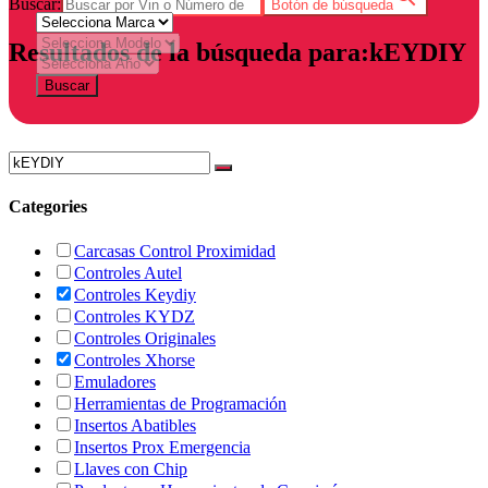
Buscar:
Botón de búsqueda
Resultados de la búsqueda para:kEYDIY
Buscar
Categories
Carcasas Control Proximidad
Controles Autel
Controles Keydiy
Controles KYDZ
Controles Originales
Controles Xhorse
Emuladores
Herramientas de Programación
Insertos Abatibles
Insertos Prox Emergencia
Llaves con Chip