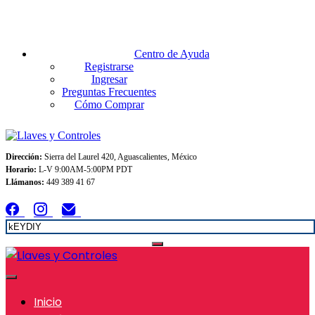
Envios GRATIS A TODO MEXICO en pedidos superiores $999
Centro de Ayuda
Registrarse
Ingresar
Preguntas Frecuentes
Cómo Comprar
Dirección:
Sierra del Laurel 420, Aguascalientes, México
Horario:
L-V 9:00AM-5:00PM PDT
Llámanos:
449 389 41 67
Inicio