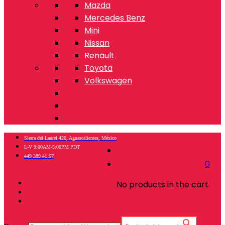
Mazda
Mercedes Benz
Mini
Nissan
Renault
Toyota
Volkswagen
Sierra del Laurel 420, Aguascalientes, México
L-V 9:00AM-5:00PM PDT
449 389 41 67
0
No products in the cart.