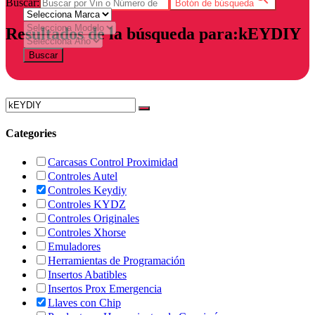
Buscar:
Botón de búsqueda
Resultados de la búsqueda para:kEYDIY
Buscar
Categories
Carcasas Control Proximidad
Controles Autel
Controles Keydiy
Controles KYDZ
Controles Originales
Controles Xhorse
Emuladores
Herramientas de Programación
Insertos Abatibles
Insertos Prox Emergencia
Llaves con Chip