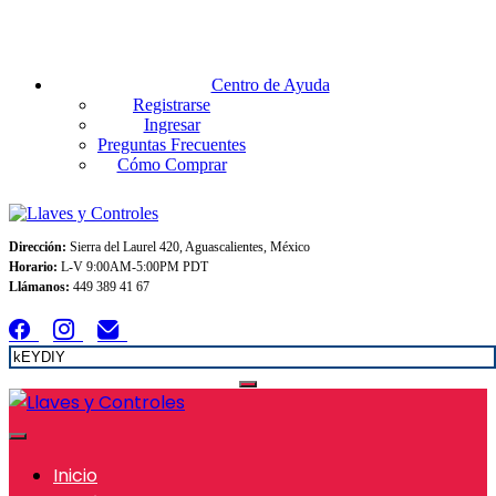
Envios GRATIS A TODO MEXICO en pedidos superiores $999
Centro de Ayuda
Registrarse
Ingresar
Preguntas Frecuentes
Cómo Comprar
Dirección:
Sierra del Laurel 420, Aguascalientes, México
Horario:
L-V 9:00AM-5:00PM PDT
Llámanos:
449 389 41 67
Inicio