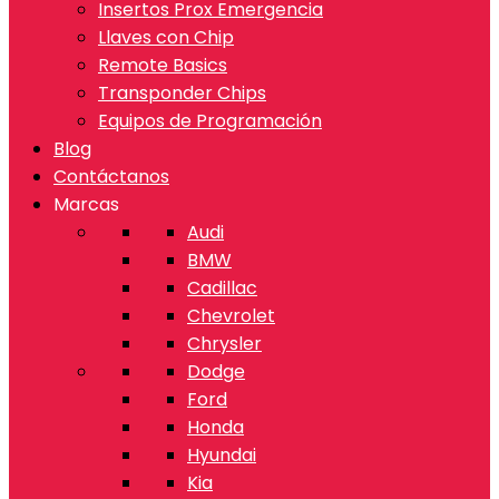
Insertos Prox Emergencia
Llaves con Chip
Remote Basics
Transponder Chips
Equipos de Programación
Blog
Contáctanos
Marcas
Audi
BMW
Cadillac
Chevrolet
Chrysler
Dodge
Ford
Honda
Hyundai
Kia