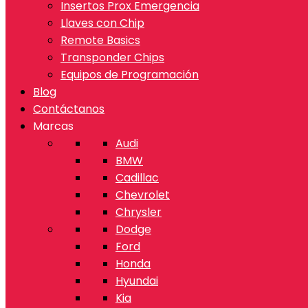
Insertos Prox Emergencia
Llaves con Chip
Remote Basics
Transponder Chips
Equipos de Programación
Blog
Contáctanos
Marcas
Audi
BMW
Cadillac
Chevrolet
Chrysler
Dodge
Ford
Honda
Hyundai
Kia