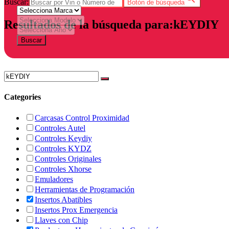
Buscar:
Botón de búsqueda
Resultados de la búsqueda para:kEYDIY
Buscar
Categories
Carcasas Control Proximidad
Controles Autel
Controles Keydiy
Controles KYDZ
Controles Originales
Controles Xhorse
Emuladores
Herramientas de Programación
Insertos Abatibles
Insertos Prox Emergencia
Llaves con Chip