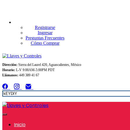
Envios GRATIS A TODO MEXICO en pedidos superiores $999
Registrarse
Ingresar
Preguntas Frecuentes
Cómo Comprar
Dirección:
Sierra del Laurel 420, Aguascalientes, México
Horario:
L-V 9:00AM-5:00PM PDT
Llámanos:
449 389 41 67
Inicio