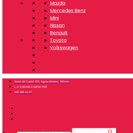
Mazda
Mercedes Benz
Mini
Nissan
Renault
Toyota
Volkswagen
Sierra del Laurel 420, Aguascalientes, México
L-V 9:00AM-5:00PM PDT
449 389 41 67