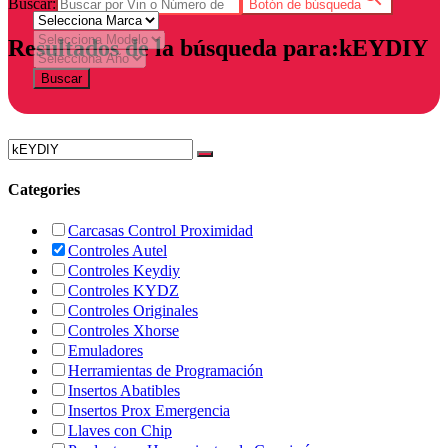
Buscar:
Botón de búsqueda
Resultados de la búsqueda para:kEYDIY
Buscar
Categories
Carcasas Control Proximidad
Controles Autel
Controles Keydiy
Controles KYDZ
Controles Originales
Controles Xhorse
Emuladores
Herramientas de Programación
Insertos Abatibles
Insertos Prox Emergencia
Llaves con Chip