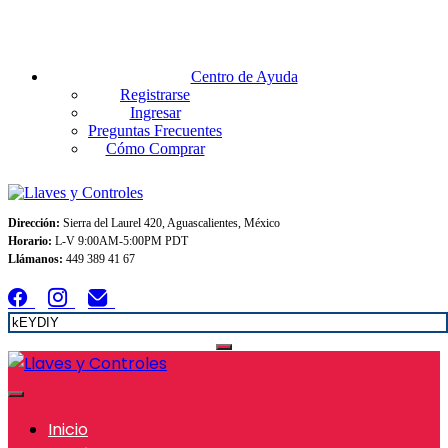
Envios GRATIS A TODO MEXICO en pedidos superiores $999
Centro de Ayuda
Registrarse
Ingresar
Preguntas Frecuentes
Cómo Comprar
Dirección:
Sierra del Laurel 420, Aguascalientes, México
Horario:
L-V 9:00AM-5:00PM PDT
Llámanos:
449 389 41 67
Inicio