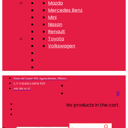
Mazda
Mercedes Benz
Mini
Nissan
Renault
Toyota
Volkswagen
Sierra del Laurel 420, Aguascalientes, México
L-V 9:00AM-5:00PM PDT
449 389 41 67
0
No products in the cart.