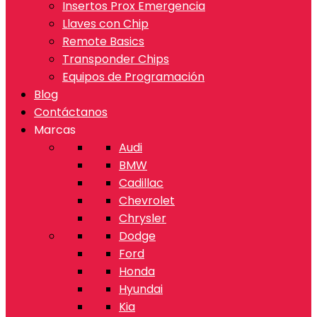
Insertos Prox Emergencia
Llaves con Chip
Remote Basics
Transponder Chips
Equipos de Programación
Blog
Contáctanos
Marcas
Audi
BMW
Cadillac
Chevrolet
Chrysler
Dodge
Ford
Honda
Hyundai
Kia