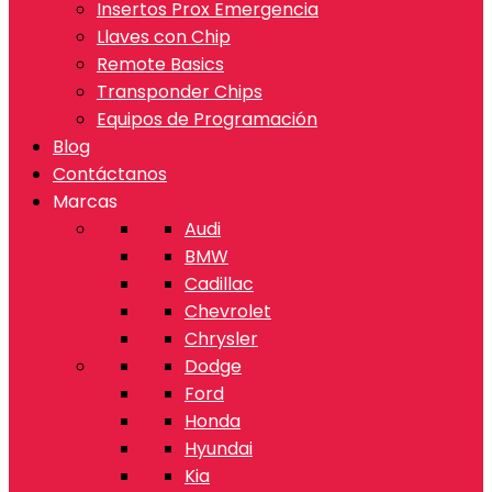
Insertos Prox Emergencia
Llaves con Chip
Remote Basics
Transponder Chips
Equipos de Programación
Blog
Contáctanos
Marcas
Audi
BMW
Cadillac
Chevrolet
Chrysler
Dodge
Ford
Honda
Hyundai
Kia