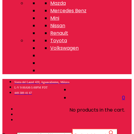
Mazda
Mercedes Benz
Mini
Nissan
Renault
Toyota
Volkswagen
Sierra del Laurel 420, Aguascalientes, México
L-V 9:00AM-5:00PM PDT
449 389 41 67
0
No products in the cart.