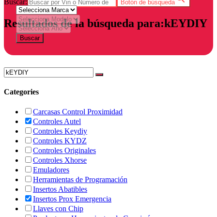
Buscar:
Botón de búsqueda
Resultados de la búsqueda para:kEYDIY
Buscar
Categories
Carcasas Control Proximidad
Controles Autel
Controles Keydiy
Controles KYDZ
Controles Originales
Controles Xhorse
Emuladores
Herramientas de Programación
Insertos Abatibles
Insertos Prox Emergencia
Llaves con Chip