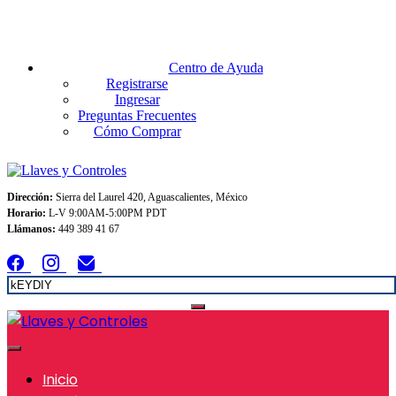
Envios GRATIS A TODO MEXICO en pedidos superiores $999
Centro de Ayuda
Registrarse
Ingresar
Preguntas Frecuentes
Cómo Comprar
Dirección:
Sierra del Laurel 420, Aguascalientes, México
Horario:
L-V 9:00AM-5:00PM PDT
Llámanos:
449 389 41 67
Inicio