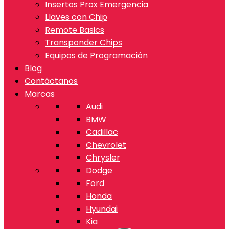
Insertos Prox Emergencia
Llaves con Chip
Remote Basics
Transponder Chips
Equipos de Programación
Blog
Contáctanos
Marcas
Audi
BMW
Cadillac
Chevrolet
Chrysler
Dodge
Ford
Honda
Hyundai
Kia