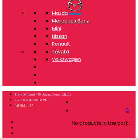
Mazda
Mercedes Benz
Mini
Nissan
Renault
Toyota
Volkswagen
Sierra del Laurel 420, Aguascalientes, México
L-V 9:00AM-5:00PM PDT
449 389 41 67
0
No products in the cart.