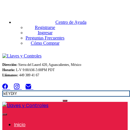
Envios GRATIS A TODO MEXICO en pedidos superiores $999
Centro de Ayuda
Registrarse
Ingresar
Preguntas Frecuentes
Cómo Comprar
Dirección:
Sierra del Laurel 420, Aguascalientes, México
Horario:
L-V 9:00AM-5:00PM PDT
Llámanos:
449 389 41 67
Inicio