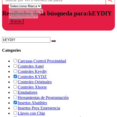
Resultados de la búsqueda para:kEYDIY
Buscar
Categories
Carcasas Control Proximidad
Controles Autel
Controles Keydiy
Controles KYDZ
Controles Originales
Controles Xhorse
Emuladores
Herramientas de Programación
Insertos Abatibles
Insertos Prox Emergencia
Llaves con Chip