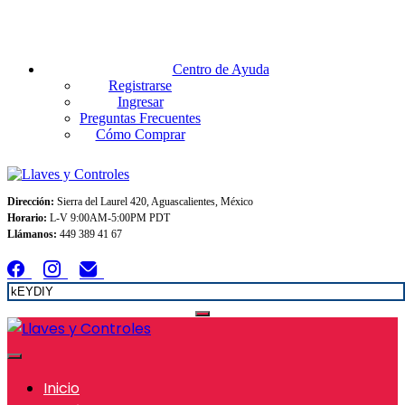
Envios GRATIS A TODO MEXICO en pedidos superiores $999
Centro de Ayuda
Registrarse
Ingresar
Preguntas Frecuentes
Cómo Comprar
Dirección:
Sierra del Laurel 420, Aguascalientes, México
Horario:
L-V 9:00AM-5:00PM PDT
Llámanos:
449 389 41 67
Inicio