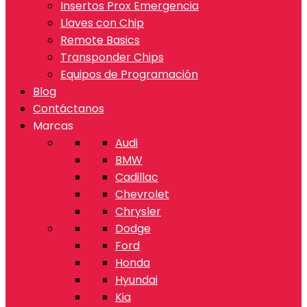
Insertos Prox Emergencia
Llaves con Chip
Remote Basics
Transponder Chips
Equipos de Programación
Blog
Contáctanos
Marcas
Audi
BMW
Cadillac
Chevrolet
Chrysler
Dodge
Ford
Honda
Hyundai
Kia