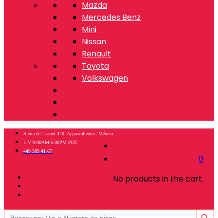
Mazda
Mercedes Benz
Mini
Nissan
Renault
Toyota
Volkswagen
Sierra del Laurel 420, Aguascalientes, México
L-V 9:00AM-5:00PM PDT
449 389 41 67
0
No products in the cart.
Botón de búsq
Buscar: