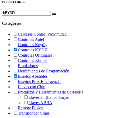
Product Filters
Categories
Carcasas Control Proximidad
Controles Autel
Controles Keydiy
Controles KYDZ
Controles Originales
Controles Xhorse
Emuladores
Herramientas de Programación
Insertos Abatibles
Insertos Prox Emergencia
Llaves con Chip
Productos y Herramientas de Cerrajería
Llaves en Blanco Forjas
Llaves ABBA
Remote Basics
Transponder Chips