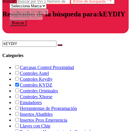
Buscar:
Botón de búsqueda
Resultados de la búsqueda para:kEYDIY
Buscar
Categories
Carcasas Control Proximidad
Controles Autel
Controles Keydiy
Controles KYDZ
Controles Originales
Controles Xhorse
Emuladores
Herramientas de Programación
Insertos Abatibles
Insertos Prox Emergencia
Llaves con Chip