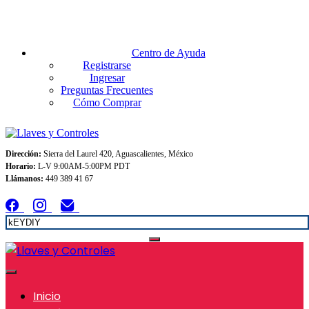
Envios GRATIS A TODO MEXICO en pedidos superiores $999
Centro de Ayuda
Registrarse
Ingresar
Preguntas Frecuentes
Cómo Comprar
Dirección:
Sierra del Laurel 420, Aguascalientes, México
Horario:
L-V 9:00AM-5:00PM PDT
Llámanos:
449 389 41 67
Inicio