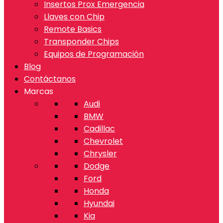
Insertos Prox Emergencia
Llaves con Chip
Remote Basics
Transponder Chips
Equipos de Programación
Blog
Contáctanos
Marcas
Audi
BMW
Cadillac
Chevrolet
Chrysler
Dodge
Ford
Honda
Hyundai
Kia