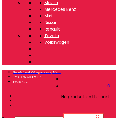
Mazda
Mercedes Benz
Mini
Nissan
Renault
Toyota
Volkswagen
Sierra del Laurel 420, Aguascalientes, México
L-V 9:00AM-5:00PM PDT
449 389 41 67
0
No products in the cart.