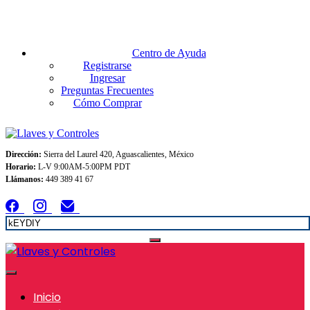
Envios GRATIS A TODO MEXICO en pedidos superiores $999
Centro de Ayuda
Registrarse
Ingresar
Preguntas Frecuentes
Cómo Comprar
Dirección:
Sierra del Laurel 420, Aguascalientes, México
Horario:
L-V 9:00AM-5:00PM PDT
Llámanos:
449 389 41 67
Inicio