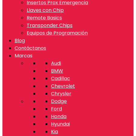
Insertos Prox Emergencia
Llaves con Chip
Remote Basics
Transponder Chips
Equipos de Programación
Blog
Contáctanos
Marcas
Audi
BMW
Cadillac
Chevrolet
Chrysler
Dodge
Ford
Honda
Hyundai
Kia