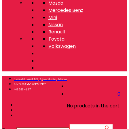
Mazda
Mercedes Benz
Mini
Nissan
Renault
Toyota
Volkswagen
Sierra del Laurel 420, Aguascalientes, México
L-V 9:00AM-5:00PM PDT
449 389 41 67
0
No products in the cart.