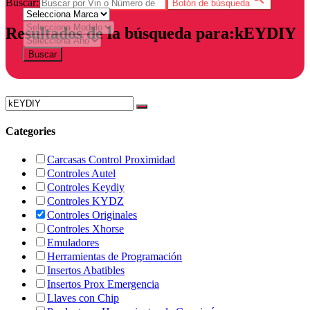
Buscar:
Botón de búsqueda
Resultados de la búsqueda para:kEYDIY
Buscar
Categories
Carcasas Control Proximidad
Controles Autel
Controles Keydiy
Controles KYDZ
Controles Originales
Controles Xhorse
Emuladores
Herramientas de Programación
Insertos Abatibles
Insertos Prox Emergencia
Llaves con Chip