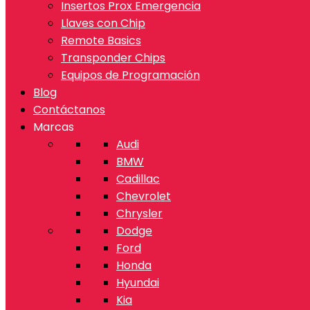
Insertos Prox Emergencia
Llaves con Chip
Remote Basics
Transponder Chips
Equipos de Programación
Blog
Contáctanos
Marcas
Audi
BMW
Cadillac
Chevrolet
Chrysler
Dodge
Ford
Honda
Hyundai
Kia