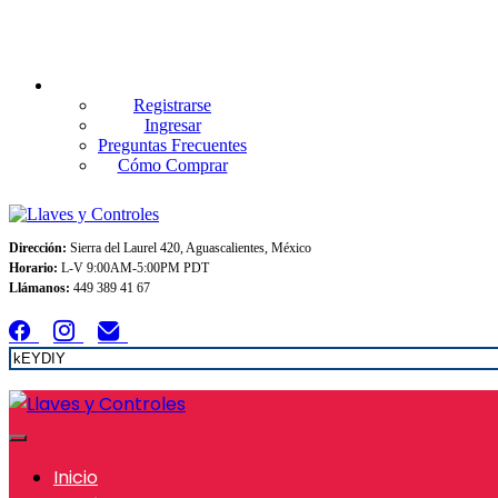
Envios GRATIS A TODO MEXICO en pedidos superiores $999
Registrarse
Ingresar
Preguntas Frecuentes
Cómo Comprar
Dirección:
Sierra del Laurel 420, Aguascalientes, México
Horario:
L-V 9:00AM-5:00PM PDT
Llámanos:
449 389 41 67
Inicio