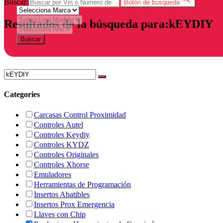
Buscar:
Botón de búsqueda
Resultados de la búsqueda para:kEYDIY
Buscar
Categories
Carcasas Control Proximidad
Controles Autel
Controles Keydiy
Controles KYDZ
Controles Originales
Controles Xhorse
Emuladores
Herramientas de Programación
Insertos Abatibles
Insertos Prox Emergencia
Llaves con Chip