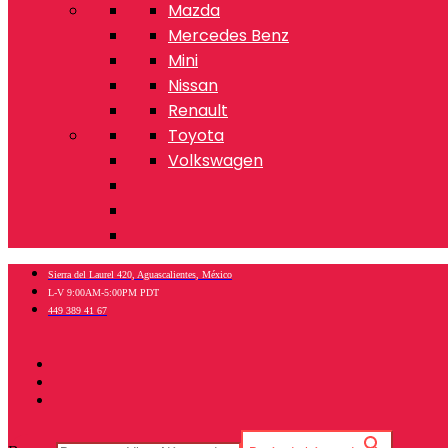
Mazda
Mercedes Benz
Mini
Nissan
Renault
Toyota
Volkswagen
Sierra del Laurel 420, Aguascalientes, México
L-V 9:00AM-5:00PM PDT
449 389 41 67