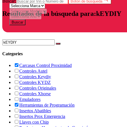
Buscar:
Botón de búsqueda
Resultados de la búsqueda para:kEYDIY
Buscar
Categories
Carcasas Control Proximidad
Controles Autel
Controles Keydiy
Controles KYDZ
Controles Originales
Controles Xhorse
Emuladores
Herramientas de Programación
Insertos Abatibles
Insertos Prox Emergencia
Llaves con Chip