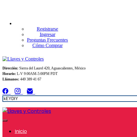
Envios GRATIS A TODO MEXICO en pedidos superiores $999
Registrarse
Ingresar
Preguntas Frecuentes
Cómo Comprar
Dirección:
Sierra del Laurel 420, Aguascalientes, México
Horario:
L-V 9:00AM-5:00PM PDT
Llámanos:
449 389 41 67
Inicio