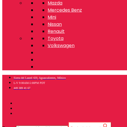
Mazda
Mercedes Benz
Mini
Nissan
Renault
Toyota
Volkswagen
Sierra del Laurel 420, Aguascalientes, México
L-V 9:00AM-5:00PM PDT
449 389 41 67