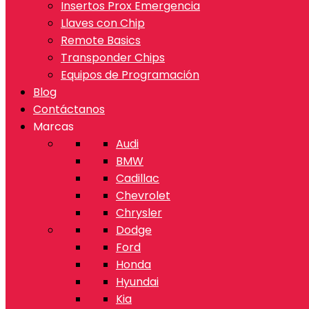
Insertos Prox Emergencia
Llaves con Chip
Remote Basics
Transponder Chips
Equipos de Programación
Blog
Contáctanos
Marcas
Audi
BMW
Cadillac
Chevrolet
Chrysler
Dodge
Ford
Honda
Hyundai
Kia