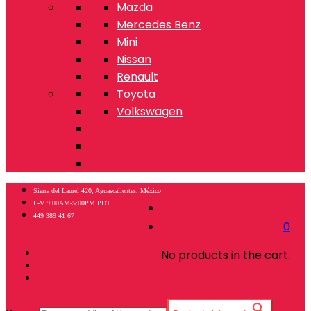
Mazda
Mercedes Benz
Mini
Nissan
Renault
Toyota
Volkswagen
Sierra del Laurel 420, Aguascalientes, México
L-V 9:00AM-5:00PM PDT
449 389 41 67
0
No products in the cart.