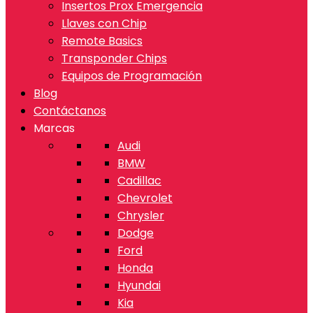
Insertos Prox Emergencia
Llaves con Chip
Remote Basics
Transponder Chips
Equipos de Programación
Blog
Contáctanos
Marcas
Audi
BMW
Cadillac
Chevrolet
Chrysler
Dodge
Ford
Honda
Hyundai
Kia