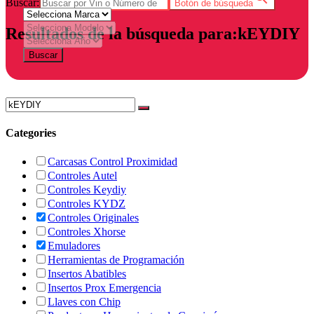
Buscar:
Botón de búsqueda
Resultados de la búsqueda para:kEYDIY
Buscar
Categories
Carcasas Control Proximidad
Controles Autel
Controles Keydiy
Controles KYDZ
Controles Originales
Controles Xhorse
Emuladores
Herramientas de Programación
Insertos Abatibles
Insertos Prox Emergencia
Llaves con Chip