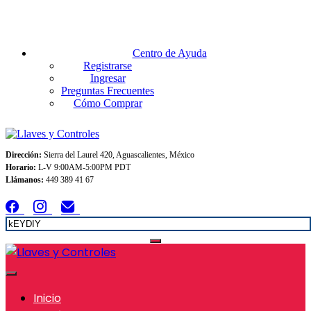
Envios GRATIS A TODO MEXICO en pedidos superiores $999
Centro de Ayuda
Registrarse
Ingresar
Preguntas Frecuentes
Cómo Comprar
Dirección:
Sierra del Laurel 420, Aguascalientes, México
Horario:
L-V 9:00AM-5:00PM PDT
Llámanos:
449 389 41 67
Inicio