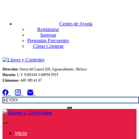
Envios GRATIS A TODO MEXICO en pedidos superiores $999
Centro de Ayuda
Registrarse
Ingresar
Preguntas Frecuentes
Cómo Comprar
Dirección:
Sierra del Laurel 420, Aguascalientes, México
Horario:
L-V 9:00AM-5:00PM PDT
Llámanos:
449 389 41 67
Inicio