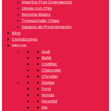
Insertos Prox Emergencia
Llaves con Chip
Remote Basics
Transponder Chips
Equipos de Programación
Blog
Contáctanos
Marcas
Audi
BMW
Cadillac
Chevrolet
Chrysler
Dodge
Ford
Honda
Hyundai
Kia