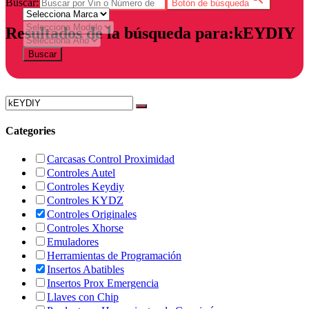
Buscar:
Botón de búsqueda
Resultados de la búsqueda para:kEYDIY
Buscar
Categories
Carcasas Control Proximidad
Controles Autel
Controles Keydiy
Controles KYDZ
Controles Originales
Controles Xhorse
Emuladores
Herramientas de Programación
Insertos Abatibles
Insertos Prox Emergencia
Llaves con Chip