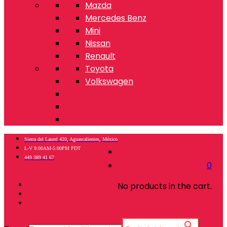
Mazda
Mercedes Benz
Mini
Nissan
Renault
Toyota
Volkswagen
Sierra del Laurel 420, Aguascalientes, México
L-V 9:00AM-5:00PM PDT
449 389 41 67
0
No products in the cart.