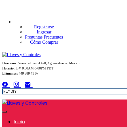
Envios GRATIS A TODO MEXICO en pedidos superiores $999
Registrarse
Ingresar
Preguntas Frecuentes
Cómo Comprar
Dirección:
Sierra del Laurel 420, Aguascalientes, México
Horario:
L-V 9:00AM-5:00PM PDT
Llámanos:
449 389 41 67
Inicio