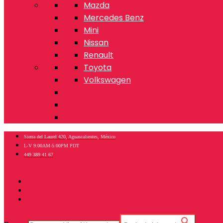
Mazda
Mercedes Benz
Mini
Nissan
Renault
Toyota
Volkswagen
Sierra del Laurel 420, Aguascalientes, México
L-V 9:00AM-5:00PM PDT
449 389 41 67