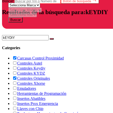
Buscar:
Botón de búsqueda
Resultados de la búsqueda para:kEYDIY
Buscar
Categories
Carcasas Control Proximidad
Controles Autel
Controles Keydiy
Controles KYDZ
Controles Originales
Controles Xhorse
Emuladores
Herramientas de Programación
Insertos Abatibles
Insertos Prox Emergencia
Llaves con Chip