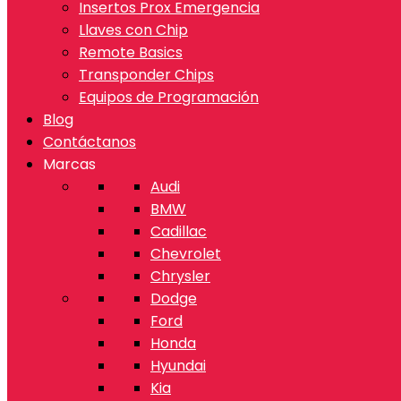
Insertos Prox Emergencia
Llaves con Chip
Remote Basics
Transponder Chips
Equipos de Programación
Blog
Contáctanos
Marcas
Audi
BMW
Cadillac
Chevrolet
Chrysler
Dodge
Ford
Honda
Hyundai
Kia