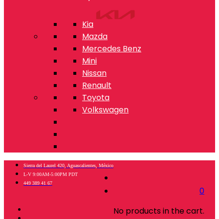
Kia
Mazda
Mercedes Benz
Mini
Nissan
Renault
Toyota
Volkswagen
Sierra del Laurel 420, Aguascalientes, México
L-V 9:00AM-5:00PM PDT
449 389 41 67
0
No products in the cart.