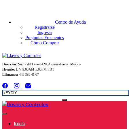
Envios GRATIS A TODO MEXICO en pedidos superiores $999
Centro de Ayuda
Registrarse
Ingresar
Preguntas Frecuentes
Cómo Comprar
Dirección:
Sierra del Laurel 420, Aguascalientes, México
Horario:
L-V 9:00AM-5:00PM PDT
Llámanos:
449 389 41 67
Inicio