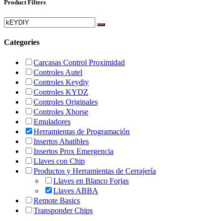
Product Filters
Categories
Carcasas Control Proximidad
Controles Autel
Controles Keydiy
Controles KYDZ
Controles Originales
Controles Xhorse
Emuladores
Herramientas de Programación
Insertos Abatibles
Insertos Prox Emergencia
Llaves con Chip
Productos y Herramientas de Cerrajería
Llaves en Blanco Forjas
Llaves ABBA
Remote Basics
Transponder Chips