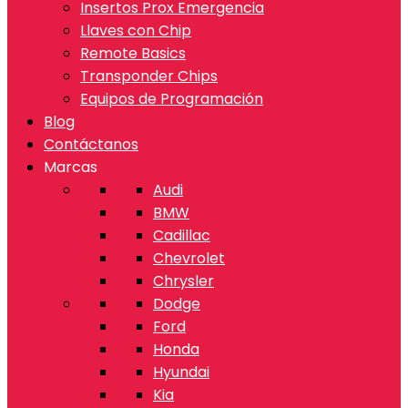
Insertos Prox Emergencia
Llaves con Chip
Remote Basics
Transponder Chips
Equipos de Programación
Blog
Contáctanos
Marcas
Audi
BMW
Cadillac
Chevrolet
Chrysler
Dodge
Ford
Honda
Hyundai
Kia