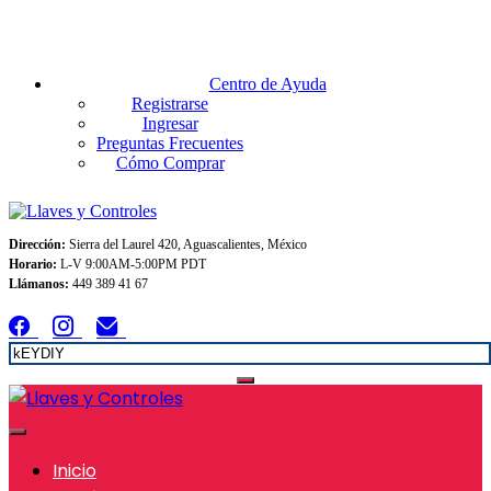
Envios GRATIS A TODO MEXICO en pedidos superiores $999
Centro de Ayuda
Registrarse
Ingresar
Preguntas Frecuentes
Cómo Comprar
Dirección:
Sierra del Laurel 420, Aguascalientes, México
Horario:
L-V 9:00AM-5:00PM PDT
Llámanos:
449 389 41 67
Inicio