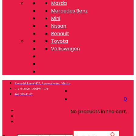
Mazda
Mercedes Benz
Mini
Nissan
Renault
Toyota
Volkswagen
Sierra del Laurel 420, Aguascalientes, México
L-V 9:00AM-5:00PM PDT
449 389 41 67
0
No products in the cart.