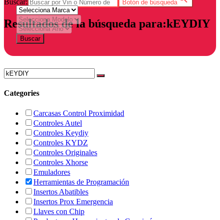
Buscar:
Botón de búsqueda
Resultados de la búsqueda para:kEYDIY
Buscar
Categories
Carcasas Control Proximidad
Controles Autel
Controles Keydiy
Controles KYDZ
Controles Originales
Controles Xhorse
Emuladores
Herramientas de Programación
Insertos Abatibles
Insertos Prox Emergencia
Llaves con Chip