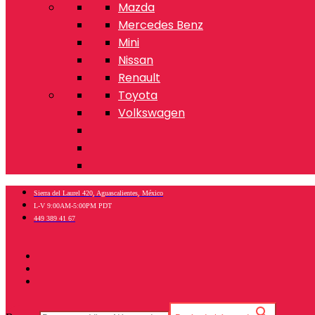
Mazda
Mercedes Benz
Mini
Nissan
Renault
Toyota
Volkswagen
Sierra del Laurel 420, Aguascalientes, México
L-V 9:00AM-5:00PM PDT
449 389 41 67