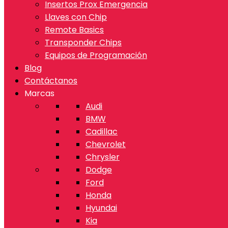
Insertos Prox Emergencia
Llaves con Chip
Remote Basics
Transponder Chips
Equipos de Programación
Blog
Contáctanos
Marcas
Audi
BMW
Cadillac
Chevrolet
Chrysler
Dodge
Ford
Honda
Hyundai
Kia