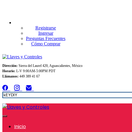
Envios GRATIS A TODO MEXICO en pedidos superiores $999
Registrarse
Ingresar
Preguntas Frecuentes
Cómo Comprar
Dirección:
Sierra del Laurel 420, Aguascalientes, México
Horario:
L-V 9:00AM-5:00PM PDT
Llámanos:
449 389 41 67
Inicio