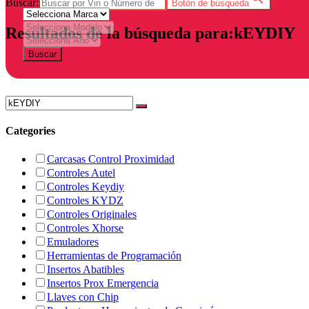
Buscar:
Botón de búsqueda
Resultados de la búsqueda para:kEYDIY
Buscar
Categories
Carcasas Control Proximidad
Controles Autel
Controles Keydiy
Controles KYDZ
Controles Originales
Controles Xhorse
Emuladores
Herramientas de Programación
Insertos Abatibles
Insertos Prox Emergencia
Llaves con Chip