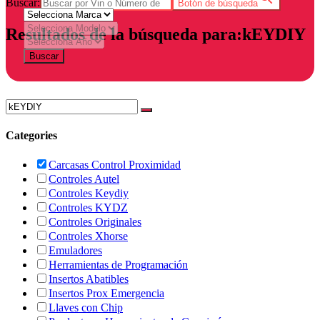
Buscar:
Botón de búsqueda
Resultados de la búsqueda para:kEYDIY
Buscar
Categories
Carcasas Control Proximidad
Controles Autel
Controles Keydiy
Controles KYDZ
Controles Originales
Controles Xhorse
Emuladores
Herramientas de Programación
Insertos Abatibles
Insertos Prox Emergencia
Llaves con Chip