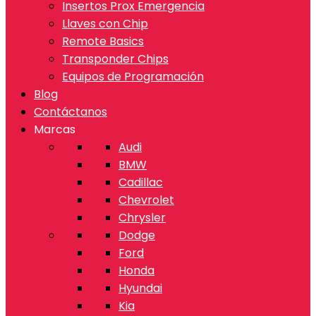
Insertos Prox Emergencia
Llaves con Chip
Remote Basics
Transponder Chips
Equipos de Programación
Blog
Contáctanos
Marcas
Audi
BMW
Cadillac
Chevrolet
Chrysler
Dodge
Ford
Honda
Hyundai
Kia