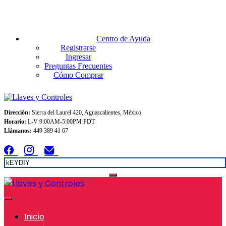
Envios GRATIS A TODO MEXICO en pedidos superiores $999
Centro de Ayuda
Registrarse
Ingresar
Preguntas Frecuentes
Cómo Comprar
Dirección:
Sierra del Laurel 420, Aguascalientes, México
Horario:
L-V 9:00AM-5:00PM PDT
Llámanos:
449 389 41 67
Inicio