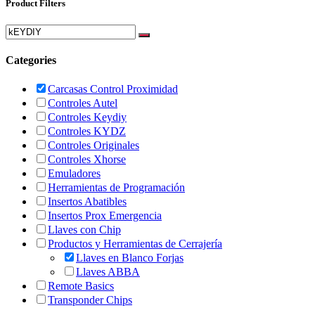
Product Filters
Categories
Carcasas Control Proximidad
Controles Autel
Controles Keydiy
Controles KYDZ
Controles Originales
Controles Xhorse
Emuladores
Herramientas de Programación
Insertos Abatibles
Insertos Prox Emergencia
Llaves con Chip
Productos y Herramientas de Cerrajería
Llaves en Blanco Forjas
Llaves ABBA
Remote Basics
Transponder Chips