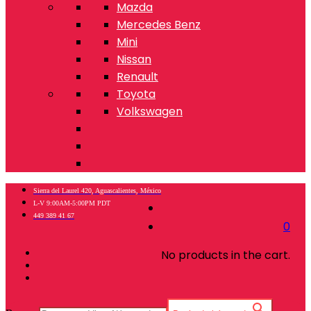
Mazda
Mercedes Benz
Mini
Nissan
Renault
Toyota
Volkswagen
Sierra del Laurel 420, Aguascalientes, México
L-V 9:00AM-5:00PM PDT
449 389 41 67
0
No products in the cart.