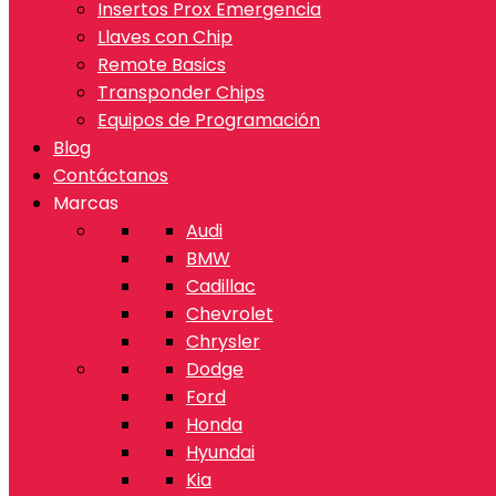
Insertos Prox Emergencia
Llaves con Chip
Remote Basics
Transponder Chips
Equipos de Programación
Blog
Contáctanos
Marcas
Audi
BMW
Cadillac
Chevrolet
Chrysler
Dodge
Ford
Honda
Hyundai
Kia