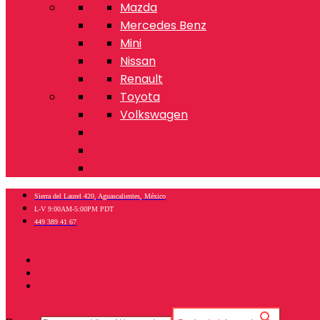
Mazda
Mercedes Benz
Mini
Nissan
Renault
Toyota
Volkswagen
Sierra del Laurel 420, Aguascalientes, México
L-V 9:00AM-5:00PM PDT
449 389 41 67