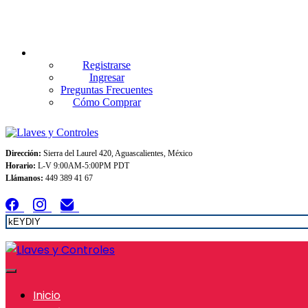
Envios GRATIS A TODO MEXICO en pedidos superiores $999
Registrarse
Ingresar
Preguntas Frecuentes
Cómo Comprar
Dirección:
Sierra del Laurel 420, Aguascalientes, México
Horario:
L-V 9:00AM-5:00PM PDT
Llámanos:
449 389 41 67
Inicio