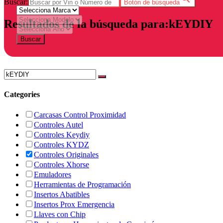
Buscar:
Botón de búsqueda
Resultados de la búsqueda para:kEYDIY
Buscar
Categories
Carcasas Control Proximidad
Controles Autel
Controles Keydiy
Controles KYDZ
Controles Originales
Controles Xhorse
Emuladores
Herramientas de Programación
Insertos Abatibles
Insertos Prox Emergencia
Llaves con Chip