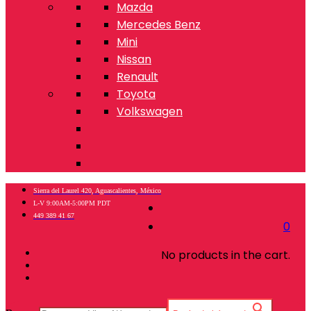
Mazda
Mercedes Benz
Mini
Nissan
Renault
Toyota
Volkswagen
Sierra del Laurel 420, Aguascalientes, México
L-V 9:00AM-5:00PM PDT
449 389 41 67
0
No products in the cart.