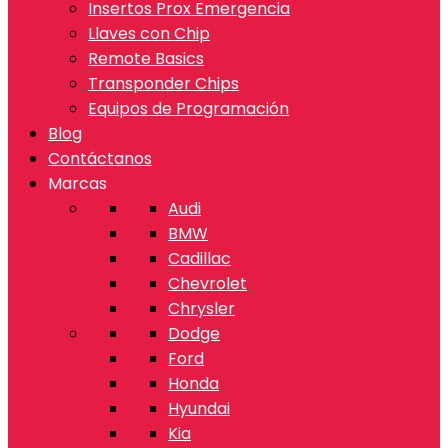
Insertos Prox Emergencia
Llaves con Chip
Remote Basics
Transponder Chips
Equipos de Programación
Blog
Contáctanos
Marcas
Audi
BMW
Cadillac
Chevrolet
Chrysler
Dodge
Ford
Honda
Hyundai
Kia