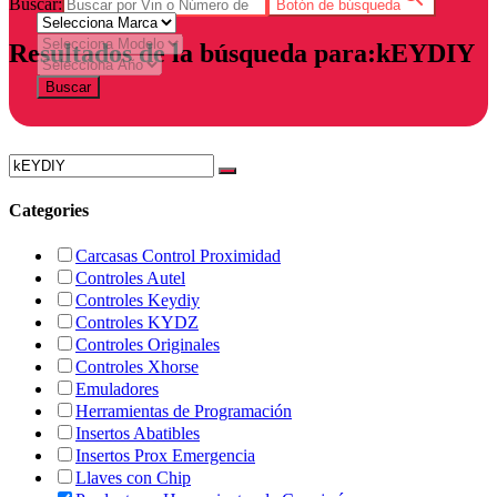
Buscar:
Botón de búsqueda
Resultados de la búsqueda para:kEYDIY
Buscar
Categories
Carcasas Control Proximidad
Controles Autel
Controles Keydiy
Controles KYDZ
Controles Originales
Controles Xhorse
Emuladores
Herramientas de Programación
Insertos Abatibles
Insertos Prox Emergencia
Llaves con Chip