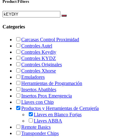
Product Filters
Categories
Carcasas Control Proximidad
Controles Autel
Controles Keydiy
Controles KYDZ
Controles Originales
Controles Xhorse
Emuladores
Herramientas de Programación
Insertos Abatibles
Insertos Prox Emergencia
Llaves con Chip
Productos y Herramientas de Cerrajería
Llaves en Blanco Forjas
Llaves ABBA
Remote Basics
Transponder Chips