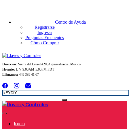
Envios GRATIS A TODO MEXICO en pedidos superiores $999
Centro de Ayuda
Registrarse
Ingresar
Preguntas Frecuentes
Cómo Comprar
Dirección:
Sierra del Laurel 420, Aguascalientes, México
Horario:
L-V 9:00AM-5:00PM PDT
Llámanos:
449 389 41 67
Inicio