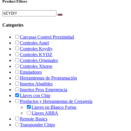
Product Filters
Categories
Carcasas Control Proximidad
Controles Autel
Controles Keydiy
Controles KYDZ
Controles Originales
Controles Xhorse
Emuladores
Herramientas de Programación
Insertos Abatibles
Insertos Prox Emergencia
Llaves con Chip
Productos y Herramientas de Cerrajería
Llaves en Blanco Forjas
Llaves ABBA
Remote Basics
Transponder Chips