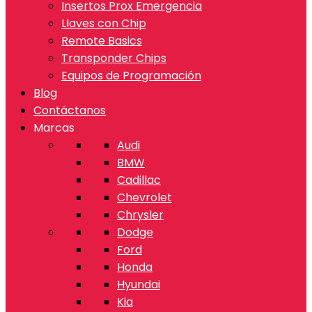
Insertos Prox Emergencia
Llaves con Chip
Remote Basics
Transponder Chips
Equipos de Programación
Blog
Contáctanos
Marcas
Audi
BMW
Cadillac
Chevrolet
Chrysler
Dodge
Ford
Honda
Hyundai
Kia