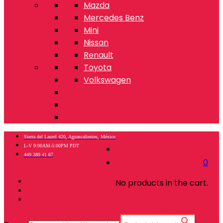
Mazda
Mercedes Benz
Mini
Nissan
Renault
Toyota
Volkswagen
Sierra del Laurel 420, Aguascalientes, México
L-V 9:00AM-5:00PM PDT
449 389 41 67
0
No products in the cart.