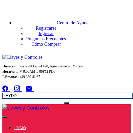
Envios GRATIS A TODO MEXICO en pedidos superiores $999
Centro de Ayuda
Registrarse
Ingresar
Preguntas Frecuentes
Cómo Comprar
Dirección:
Sierra del Laurel 420, Aguascalientes, México
Horario:
L-V 9:00AM-5:00PM PDT
Llámanos:
449 389 41 67
Inicio