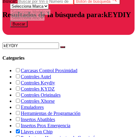
Buscar:
Botón de búsqueda
Resultados de la búsqueda para:kEYDIY
Buscar
Categories
Carcasas Control Proximidad
Controles Autel
Controles Keydiy
Controles KYDZ
Controles Originales
Controles Xhorse
Emuladores
Herramientas de Programación
Insertos Abatibles
Insertos Prox Emergencia
Llaves con Chip