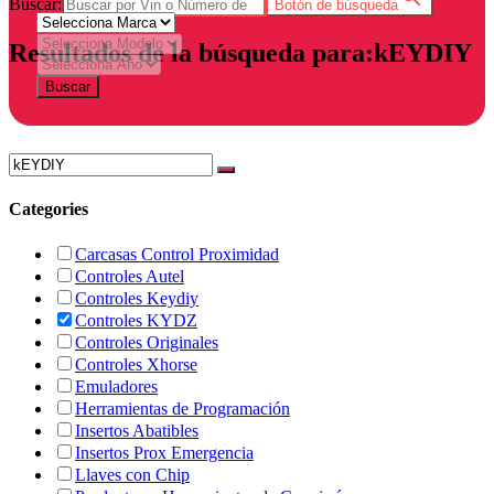
Buscar:
Botón de búsqueda
Resultados de la búsqueda para:kEYDIY
Buscar
Categories
Carcasas Control Proximidad
Controles Autel
Controles Keydiy
Controles KYDZ
Controles Originales
Controles Xhorse
Emuladores
Herramientas de Programación
Insertos Abatibles
Insertos Prox Emergencia
Llaves con Chip