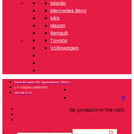
Mazda
Mercedes Benz
Mini
Nissan
Renault
Toyota
Volkswagen
Sierra del Laurel 420, Aguascalientes, México
L-V 9:00AM-5:00PM PDT
449 389 41 67
0
No products in the cart.