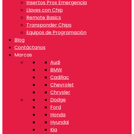
Insertos Prox Emergencia
Llaves con Chip
Remote Basics
Transponder Chips
Equipos de Programación
Blog
Contáctanos
Marcas
Audi
BMW
Cadillac
Chevrolet
Chrysler
Dodge
Ford
Honda
Hyundai
Kia