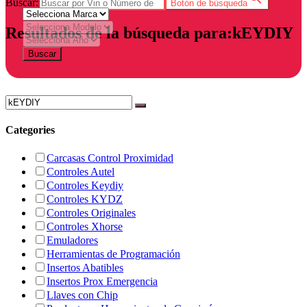
Buscar:
Botón de búsqueda
Resultados de la búsqueda para:kEYDIY
Buscar
Categories
Carcasas Control Proximidad
Controles Autel
Controles Keydiy
Controles KYDZ
Controles Originales
Controles Xhorse
Emuladores
Herramientas de Programación
Insertos Abatibles
Insertos Prox Emergencia
Llaves con Chip