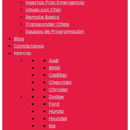
Insertos Prox Emergencia
Llaves con Chip
Remote Basics
Transponder Chips
Equipos de Programación
Blog
Contáctanos
Marcas
Audi
BMW
Cadillac
Chevrolet
Chrysler
Dodge
Ford
Honda
Hyundai
Kia