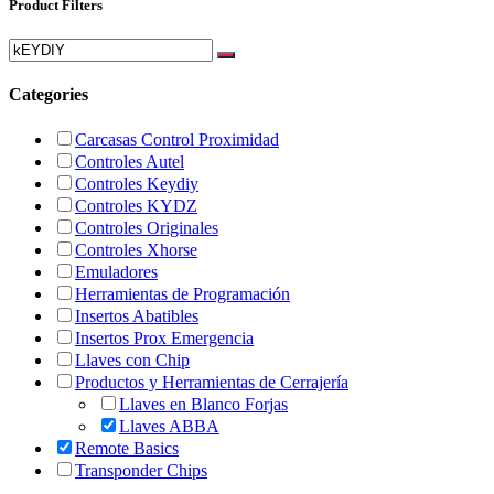
Product Filters
Categories
Carcasas Control Proximidad
Controles Autel
Controles Keydiy
Controles KYDZ
Controles Originales
Controles Xhorse
Emuladores
Herramientas de Programación
Insertos Abatibles
Insertos Prox Emergencia
Llaves con Chip
Productos y Herramientas de Cerrajería
Llaves en Blanco Forjas
Llaves ABBA
Remote Basics
Transponder Chips