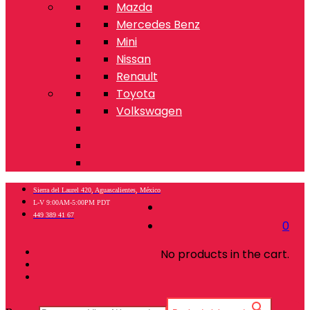
Mazda
Mercedes Benz
Mini
Nissan
Renault
Toyota
Volkswagen
Sierra del Laurel 420, Aguascalientes, México
L-V 9:00AM-5:00PM PDT
449 389 41 67
0
No products in the cart.