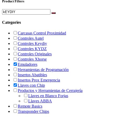
Product Filters
Categories
Carcasas Control Proximidad
Controles Autel
Controles Keydiy
Controles KYDZ
Controles Originales
Controles Xhorse
Emuladores
Herramientas de Programación
Insertos Abatibles
Insertos Prox Emergencia
Llaves con Chip
Productos y Herramientas de Cerrajería
Llaves en Blanco Forjas
Llaves ABBA
Remote Basics
Transponder Chips