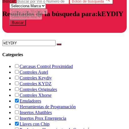
Buscar:
Botón de búsqueda
Resultados de la búsqueda para:kEYDIY
Buscar
Categories
Carcasas Control Proximidad
Controles Autel
Controles Keydiy
Controles KYDZ
Controles Originales
Controles Xhorse
Emuladores
Herramientas de Programación
Insertos Abatibles
Insertos Prox Emergencia
Llaves con Chip