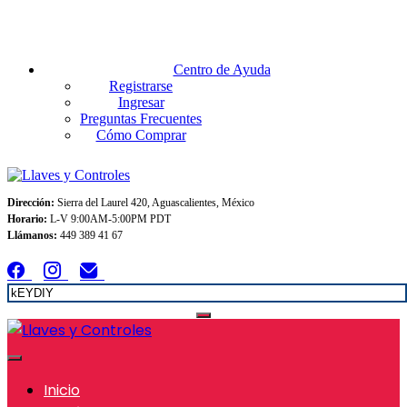
Envios GRATIS A TODO MEXICO en pedidos superiores $999
Centro de Ayuda
Registrarse
Ingresar
Preguntas Frecuentes
Cómo Comprar
Dirección:
Sierra del Laurel 420, Aguascalientes, México
Horario:
L-V 9:00AM-5:00PM PDT
Llámanos:
449 389 41 67
Inicio