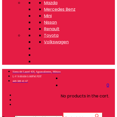
Mazda
Mercedes Benz
Mini
Nissan
Renault
Toyota
Volkswagen
Sierra del Laurel 420, Aguascalientes, México
L-V 9:00AM-5:00PM PDT
449 389 41 67
0
No products in the cart.