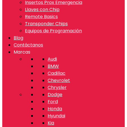
Insertos Prox Emergencia
Llaves con Chip
Remote Basics
Transponder Chips
Equipos de Programación
Blog
Contáctanos
Marcas
Audi
BMW
Cadillac
Chevrolet
Chrysler
Dodge
Ford
Honda
Hyundai
Kia