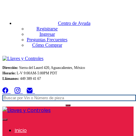
Envios GRATIS A TODO MEXICO en pedidos superiores $999
Centro de Ayuda
Registrarse
Ingresar
Preguntas Frecuentes
Cómo Comprar
Dirección:
Sierra del Laurel 420, Aguascalientes, México
Horario:
L-V 9:00AM-5:00PM PDT
Llámanos:
449 389 41 67
Inicio