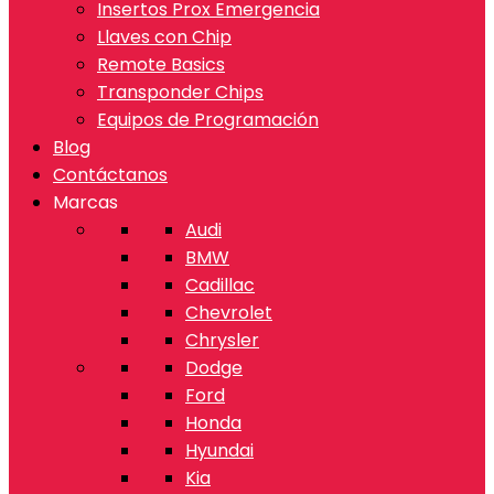
Insertos Prox Emergencia
Llaves con Chip
Remote Basics
Transponder Chips
Equipos de Programación
Blog
Contáctanos
Marcas
Audi
BMW
Cadillac
Chevrolet
Chrysler
Dodge
Ford
Honda
Hyundai
Kia