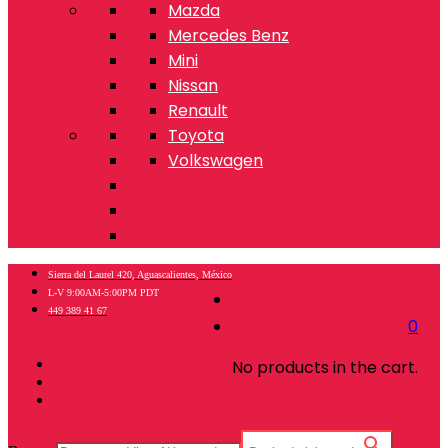
Mazda
Mercedes Benz
Mini
Nissan
Renault
Toyota
Volkswagen
Sierra del Laurel 420, Aguascalientes, México
L-V 9:00AM-5:00PM PDT
449 389 41 67
0
No products in the cart.