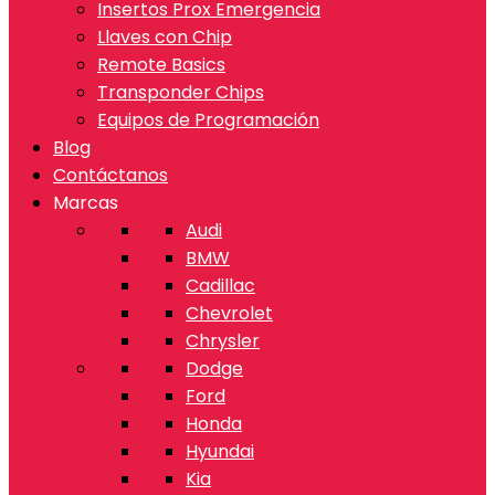
Insertos Prox Emergencia
Llaves con Chip
Remote Basics
Transponder Chips
Equipos de Programación
Blog
Contáctanos
Marcas
Audi
BMW
Cadillac
Chevrolet
Chrysler
Dodge
Ford
Honda
Hyundai
Kia