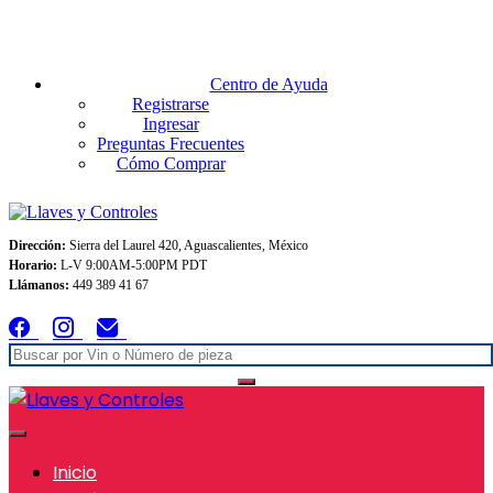
Envios GRATIS A TODO MEXICO en pedidos superiores $999
Centro de Ayuda
Registrarse
Ingresar
Preguntas Frecuentes
Cómo Comprar
Dirección:
Sierra del Laurel 420, Aguascalientes, México
Horario:
L-V 9:00AM-5:00PM PDT
Llámanos:
449 389 41 67
Inicio