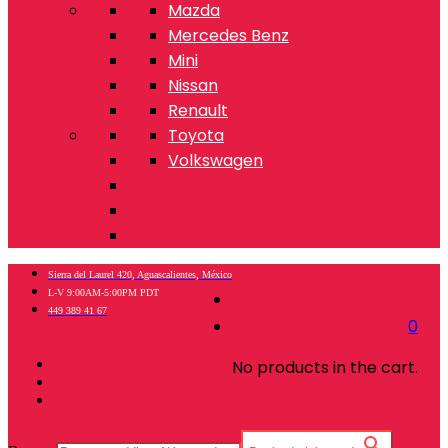
Mazda
Mercedes Benz
Mini
Nissan
Renault
Toyota
Volkswagen
Sierra del Laurel 420, Aguascalientes, México
L-V 9:00AM-5:00PM PDT
449 389 41 67
0
No products in the cart.