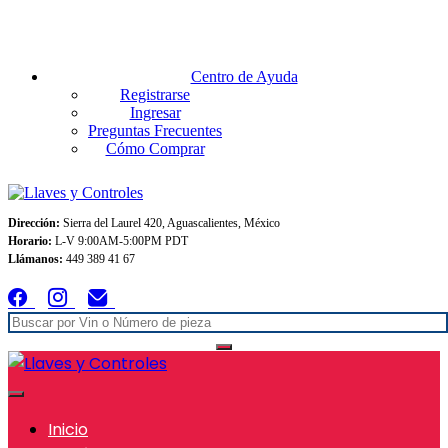
Envios GRATIS A TODO MEXICO en pedidos superiores $999
Centro de Ayuda
Registrarse
Ingresar
Preguntas Frecuentes
Cómo Comprar
Dirección:
Sierra del Laurel 420, Aguascalientes, México
Horario:
L-V 9:00AM-5:00PM PDT
Llámanos:
449 389 41 67
Inicio