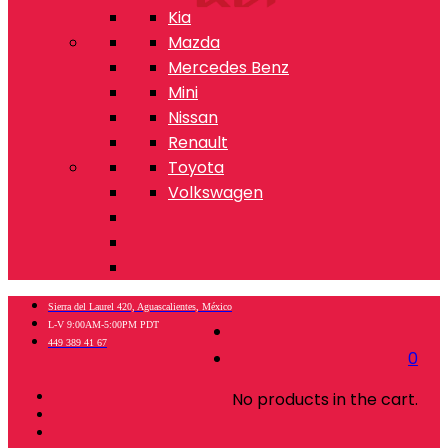
Kia
Mazda
Mercedes Benz
Mini
Nissan
Renault
Toyota
Volkswagen
Sierra del Laurel 420, Aguascalientes, México
L-V 9:00AM-5:00PM PDT
449 389 41 67
0
No products in the cart.