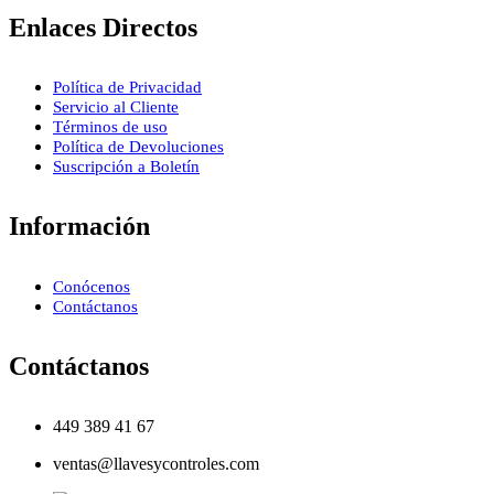
Enlaces Directos
Política de Privacidad
Servicio al Cliente
Términos de uso
Política de Devoluciones
Suscripción a Boletín
Información
Conócenos
Contáctanos
Contáctanos
449 389 41 67
ventas@llavesycontroles.com