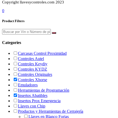
Copyright llavesycontroles.com 2023
0
Product Filters
Categories
Carcasas Control Proximidad
Controles Autel
Controles Keydiy
Controles KYDZ
Controles Originales
Controles Xhorse
Emuladores
Herramientas de Programación
Insertos Abatibles
Insertos Prox Emergencia
Llaves con Chip
Productos y Herramientas de Cerrajería
Llaves en Blanco Forjas