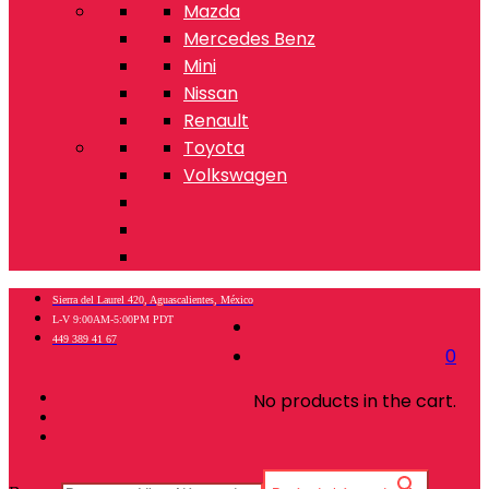
Mazda
Mercedes Benz
Mini
Nissan
Renault
Toyota
Volkswagen
Sierra del Laurel 420, Aguascalientes, México
L-V 9:00AM-5:00PM PDT
449 389 41 67
0
No products in the cart.