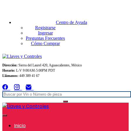
Envios GRATIS A TODO MEXICO en pedidos superiores $999
Centro de Ayuda
Registrarse
Ingresar
Preguntas Frecuentes
Cómo Comprar
Dirección:
Sierra del Laurel 420, Aguascalientes, México
Horario:
L-V 9:00AM-5:00PM PDT
Llámanos:
449 389 41 67
Inicio