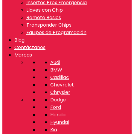
Insertos Prox Emergencia
Llaves con Chip
Remote Basics
Transponder Chips
Equipos de Programación
Blog
Contáctanos
Marcas
Audi
BMW
Cadillac
Chevrolet
Chrysler
Dodge
Ford
Honda
Hyundai
Kia