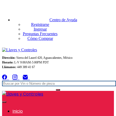
Envios GRATIS A TODO MEXICO en pedidos superiores $999
Centro de Ayuda
Registrarse
Ingresar
Preguntas Frecuentes
Cómo Comprar
Dirección:
Sierra del Laurel 420, Aguascalientes, México
Horario:
L-V 9:00AM-5:00PM PDT
Llámanos:
449 389 41 67
Inicio