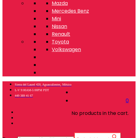
Mazda
Mercedes Benz
Mini
Nissan
Renault
Toyota
Volkswagen
Sierra del Laurel 420, Aguascalientes, México
L-V 9:00AM-5:00PM PDT
449 389 41 67
0
No products in the cart.