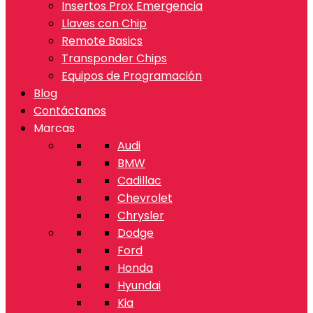
Insertos Prox Emergencia
Llaves con Chip
Remote Basics
Transponder Chips
Equipos de Programación
Blog
Contáctanos
Marcas
Audi
BMW
Cadillac
Chevrolet
Chrysler
Dodge
Ford
Honda
Hyundai
Kia